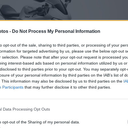
tos -
Do Not Process My Personal Information
to opt-out of the sale, sharing to third parties, or processing of your per
formation for targeted advertising by us, please use the below opt-out s
r selection. Please note that after your opt-out request is processed y
eing interest-based ads based on personal information utilized by us or
disclosed to third parties prior to your opt-out. You may separately opt-
losure of your personal information by third parties on the IAB’s list of
. This information may also be disclosed by us to third parties on the
IA
Participants
that may further disclose it to other third parties.
l Data Processing Opt Outs
tilha o motor de 206 cv e a ciclística com as versões anteriores
to monolugar e possui inúmeros componentes em carbono e 
o opt-out of the Sharing of my personal data.
endo ainda qual o preço a que será lançada (em volume muito