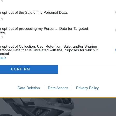
In
, que terá um equipamento ainda mais luxuoso e exclusivo. Inúm
para os vários modelos, sempre com a elegância que caracteriz
o opt-out of the Sale of my Personal Data.
al, e a linha de opcionais promete ser também gigante.
In
 a ser comercializada no nosso país através da empresa
to opt-out of processing my Personal Data for Targeted
ribuía outras marcas bem conhecidas no nosso mercado. Pode
ing.
In
aqui.
o opt-out of Collection, Use, Retention, Sale, and/or Sharing
ersonal Data that Is Unrelated with the Purposes for which it
lected.
Out
CONFIRM
Data Deletion
Data Access
Privacy Policy