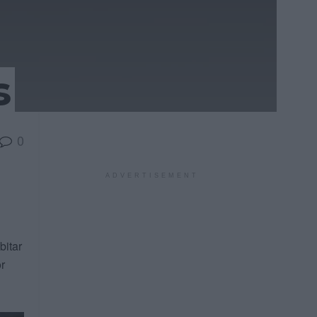
s
0
ADVERTISEMENT
bitar
r