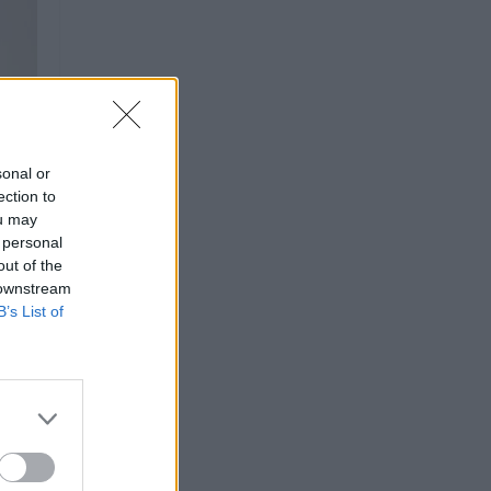
sonal or
ection to
ou may
 personal
out of the
 downstream
B’s List of
,
em