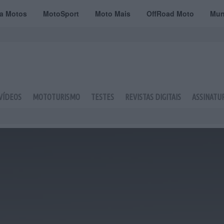
ta Motos
MotoSport
Moto Mais
OffRoad Moto
Mun
VÍDEOS
MOTOTURISMO
TESTES
REVISTAS DIGITAIS
ASSINATU