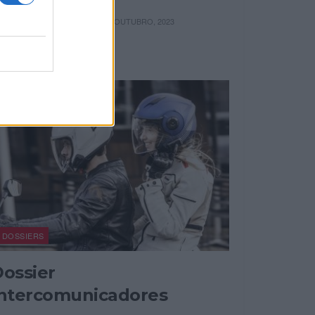
OR
4 OUTUBRO, 2023
RICARDO CARVALHO
DOSSIERS
ossier
Intercomunicadores