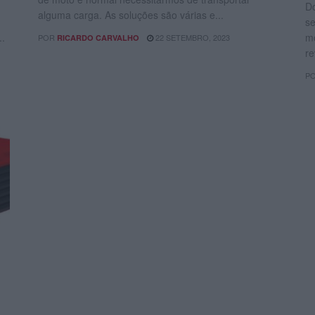
Do
alguma carga. As soluções são várias e...
se
..
mo
POR
22 SETEMBRO, 2023
RICARDO CARVALHO
re
P