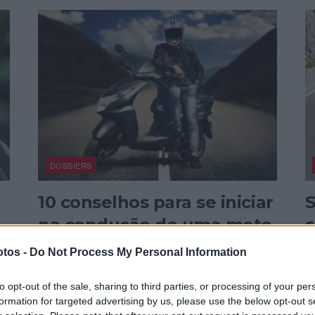
DOSSIERS
10 conselhos para se iniciar
S
na condução de uma moto
s
de 125cc
Ul
tos -
Do Not Process My Personal Information
po
Se está a planear usar a sua carta B para conduzir
ar
to opt-out of the sale, sharing to third parties, or processing of your per
uma 125cc pela primeira vez, temos uma lista de...
formation for targeted advertising by us, please use the below opt-out s
P
POR
17 MARÇO, 2025
REDAÇÃO