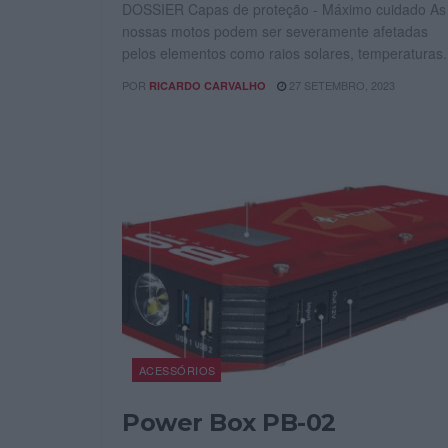
DOSSIER Capas de proteção - Máximo cuidado As
nossas motos podem ser severamente afetadas
pelos elementos como raios solares, temperaturas.
POR
27 SETEMBRO, 2023
RICARDO CARVALHO
ACESSÓRIOS
Power Box PB-02