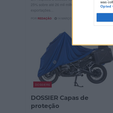
was col
25% sobre até 26 mil milhões de euros de
Opted 
exportações...
POR
14 MARÇO, 2025
REDAÇÃO
DOSSIERS
DOSSIER Capas de
proteção