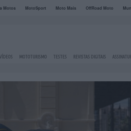
ta Motos
MotoSport
Moto Mais
OffRoad Moto
Mun
VÍDEOS
MOTOTURISMO
TESTES
REVISTAS DIGITAIS
ASSINATU