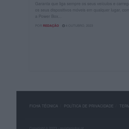
Garanta que liga sempre os seus veículos e carreg
os seus dispositivos móveis em qualquer lugar, co
a Power Box...
POR
4 OUTUBRO, 2023
REDAÇÃO
FICHA TÉCNICA
POLÍTICA DE PRIVACIDADE
TERM
Copyright © 2023 - revistamotos.pt