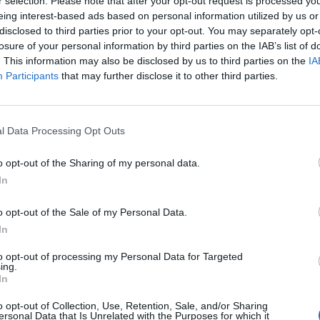
r selection. Please note that after your opt-out request is processed y
eing interest-based ads based on personal information utilized by us or
disclosed to third parties prior to your opt-out. You may separately opt-
losure of your personal information by third parties on the IAB’s list of
. This information may also be disclosed by us to third parties on the
IA
Participants
that may further disclose it to other third parties.
l Data Processing Opt Outs
o opt-out of the Sharing of my personal data.
In
DOSSIERS
o opt-out of the Sale of my Personal Data.
14.º encontro do IX
D
In
Breakfast Motard
o
to opt-out of processing my Personal Data for Targeted
a
(Carregado)
ing.
DO
In
ex
Tal como previsto, no passado domingo, o Moto
de
o opt-out of Collection, Use, Retention, Sale, and/or Sharing
Clube Mentes Perigosas (Castanheira do Ribatejo)
ersonal Data that Is Unrelated with the Purposes for which it
e
ob