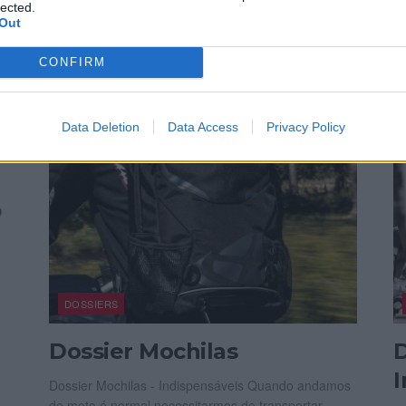
organizou o 13.º encontro do Breakfast...
lected.
Out
P
POR
18 ABRIL, 2024
REDAÇÃO
CONFIRM
Data Deletion
Data Access
Privacy Policy
DOSSIERS
Dossier Mochilas
D
Dossier Mochilas - Indispensáveis Quando andamos
de moto é normal necessitarmos de transportar