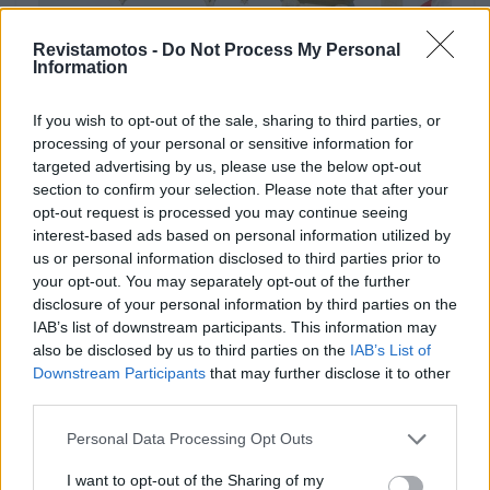
Revistamotos -
Do Not Process My Personal
Information
If you wish to opt-out of the sale, sharing to third parties, or
processing of your personal or sensitive information for
targeted advertising by us, please use the below opt-out
section to confirm your selection. Please note that after your
opt-out request is processed you may continue seeing
interest-based ads based on personal information utilized by
us or personal information disclosed to third parties prior to
MOTOMAIS
your opt-out. You may separately opt-out of the further
disclosure of your personal information by third parties on the
Mototurismo – Fundão, Convento do Seixo
IAB’s list of downstream participants. This information may
Boutique Hotel & Spa
also be disclosed by us to third parties on the
IAB’s List of
Onde a serenidade encontra a estrada Há lugares que
Downstream Participants
that may further disclose it to other
parecem existir fora do tempo. O Convento do Seixo
third parties.
Boutique Hotel...
Personal Data Processing Opt Outs
POR
FERNANDO NETO
20 JUNHO, 2026
I want to opt-out of the Sharing of my