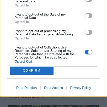
personal data.
Opted In
I want to opt-out of the Sale of my
Personal Data.
Opted In
I want to opt-out of processing my
Personal Data for Targeted Advertising.
Opted In
I want to opt-out of Collection, Use,
Retention, Sale, and/or Sharing of my
Personal Data that Is Unrelated with the
Purposes for which it was collected.
EVENTO
Opted Out
Multistrada V4 Voyagers 2026: As viagens
CONFIRM
que marcaram o ano
Um ano especial para a comunidade Multistrada O
Multistrada V4 Voyagers 2026 terminou com histórias que
Data Deletion
Data Access
Privacy Policy
reforçam o espírito de...
POR
BEATRIZ ALEXANDRE
17 JUNHO, 2026