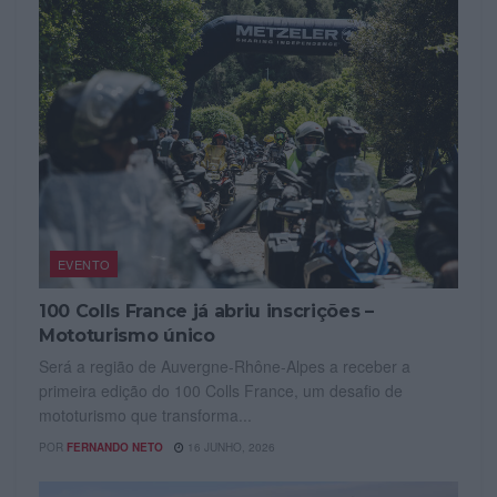
EVENTO
100 Colls France já abriu inscrições –
Mototurismo único
Será a região de Auvergne-Rhône-Alpes a receber a
primeira edição do 100 Colls France, um desafio de
mototurismo que transforma...
POR
FERNANDO NETO
16 JUNHO, 2026