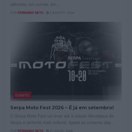
silêncios, em curvas, em...
POR
FERNANDO NETO
3 AGOSTO, 2026
EVENTO
Serpa Moto Fest 2026 – É já em setembro!
O Serpa Moto Fest vai levar até à cidade Alentejana de
Serpa a vertente mais cultural, ligada ao universo das...
POR
FERNANDO NETO
27 JULHO, 2026