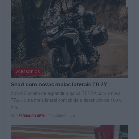
ACESSÓRIOS
Shad com novas malas laterais TR 27
A SHAD acaba de expandir a gama TERRA com a nova
TR27, uma mala lateral concebida e desenvolvida 100%
em...
POR
FERNANDO NETO
5 JUNHO, 2026