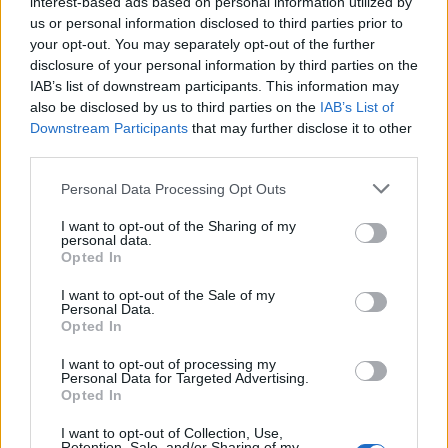
interest-based ads based on personal information utilized by
Portuguesa online, 2008-2024 Texto: Henrique Saraiva
us or personal information disclosed to third parties prior to
Dogma nº 1....
your opt-out. You may separately opt-out of the further
POR
REDAÇÃO
22 AGOSTO, 2024
disclosure of your personal information by third parties on the
IAB’s list of downstream participants. This information may
also be disclosed by us to third parties on the
IAB’s List of
Downstream Participants
that may further disclose it to other
third parties.
Personal Data Processing Opt Outs
I want to opt-out of the Sharing of my
personal data.
Opted In
I want to opt-out of the Sale of my
Personal Data.
Opted In
NOTÍCIAS
I want to opt-out of processing my
Personal Data for Targeted Advertising.
Os peões são as figuras mais frágeis no
Opted In
xadrez e… na estrada
Andar a pé é algo que aprendemos a partir do primeiro ano
I want to opt-out of Collection, Use,
Retention, Sale, and/or Sharing of my