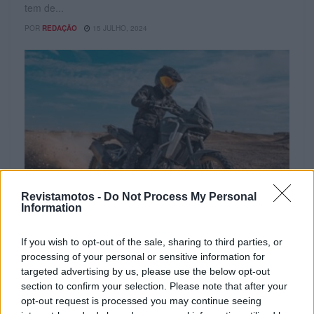
tem de...
POR
REDAÇÃO
15 JULHO, 2024
Revistamotos -
Do Not Process My Personal
Information
PROJETO VVE
If you wish to opt-out of the sale, sharing to third parties, or
Vamos viver na estrada – Os 10 Dogmas do
processing of your personal or sensitive information for
melhor condutor
targeted advertising by us, please use the below opt-out
section to confirm your selection. Please note that after your
DOGMA (dog-ma): Princípio evidente e
opt-out request is processed you may continue seeing
indiscutível!“dogma”, in Dicionário Priberam da Língua