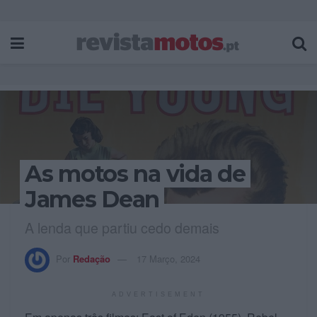
As motos na vida de
James Dean
A lenda que partiu cedo demais
Por
Redação
17 Março, 2024
ADVERTISEMENT