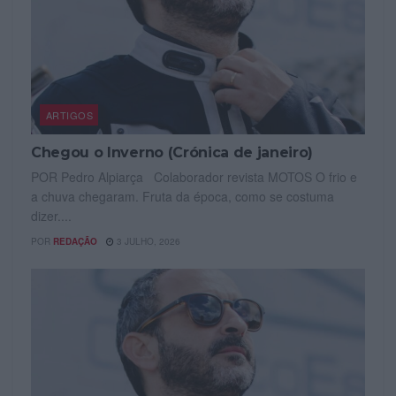
ARTIGOS
Chegou o Inverno (Crónica de janeiro)
POR Pedro Alpiarça Colaborador revista MOTOS O frio e
a chuva chegaram. Fruta da época, como se costuma
dizer....
POR
REDAÇÃO
3 JULHO, 2026