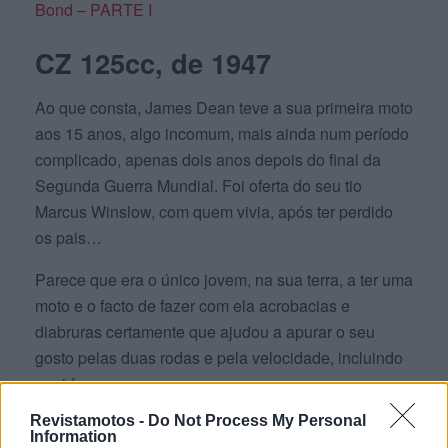
Bond – PARTE I
CZ 125cc, de 1947
Ao que consta, James Dean teve a sua primeira moto
aos 15 anos, algo incomum, mais ainda num período
complicado, apenas dois anos depois do final da
Segunda Guerra Mundial. Foi oferta do seu tio
Marcus Winslow, com quem vivia, após ter perdido
os pais…
Parece que era o único jovem, na sua terra, a ter uma
moto e o facto de fazer com ela acrobacias e
diabruras certamente que ajudou a apurar o seu
gosto pelas duas rodas e pela velocidade, incluindo
corridas.
Revistamotos -
Do Not Process My Personal
Information