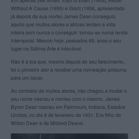
Em apenas três filmes: East of Eden (1955), Rebel
Without A Cause (1955) e Giant (1956, apresentado
já depois da sua morte) James Dean conseguiu
aquilo que muitos atores e atrizes tentam a vida
inteira sem nunca o conseguir: tornou-se numa lenda
intemporal. Mesmo hoje, passados 69, anos o seu
lugar na Sétima Arte é intocável.
Não é à toa que, mesmo depois do seu falecimento,
foi o primeiro ator a receber uma nomeação póstuma
para um óscar.
Ao contrário de muitos atores, não chegou a mudar o
seu nome nasceu e morreu com o mesmo. James
Byron Dean nasceu em Fairmount, Indiana, Estados
Unidos, no dia 8 de fevereiro de 1931. Era filho de
Wilton Dean e de Mildred Deane.