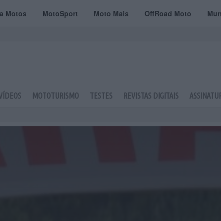
ta Motos
MotoSport
Moto Mais
OffRoad Moto
Mun
VÍDEOS
MOTOTURISMO
TESTES
REVISTAS DIGITAIS
ASSINATU