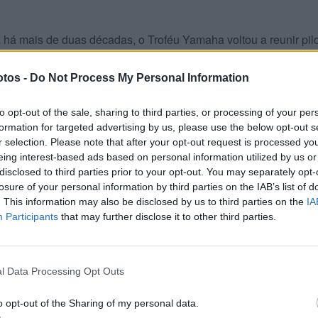
 há mais de duas décadas, o Troféu Yamaha voltou a reunir pil
petitivos. Desde talentos com apenas cinco anos até nomes
do, passando ainda por muitos veteranos que continuam a mar
tos -
Do Not Process My Personal Information
 ser uma das imagens de marca da prova. A participação femini
 pilotos em ação, reforçando a crescente presença das mulhe
to opt-out of the sale, sharing to third parties, or processing of your per
formation for targeted advertising by us, please use the below opt-out s
r selection. Please note that after your opt-out request is processed y
eing interest-based ads based on personal information utilized by us or
disclosed to third parties prior to your opt-out. You may separately opt-
losure of your personal information by third parties on the IAB’s list of
. This information may also be disclosed by us to third parties on the
IA
Participants
that may further disclose it to other third parties.
l Data Processing Opt Outs
o opt-out of the Sharing of my personal data.