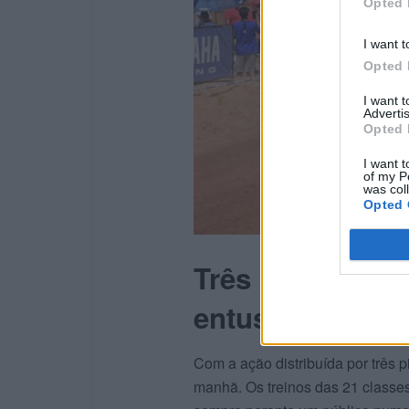
Opted 
I want t
Opted 
I want 
Advertis
Opted 
I want t
of my P
was col
Opted 
Três pistas, rit
entusiasmado
Com a ação distribuída por três pi
manhã. Os treinos das 21 classe