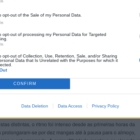
In
o opt-out of the Sale of my Personal Data.
In
to opt-out of processing my Personal Data for Targeted
ing.
In
o opt-out of Collection, Use, Retention, Sale, and/or Sharing
ersonal Data that Is Unrelated with the Purposes for which it
lected.
Out
CONFIRM
mo intenso e público
Data Deletion
Data Access
Privacy Policy
stas distintas, o ritmo foi intenso desde as primeiras horas da
s prolongaram-se por dez mangas até à pausa para o almoço,