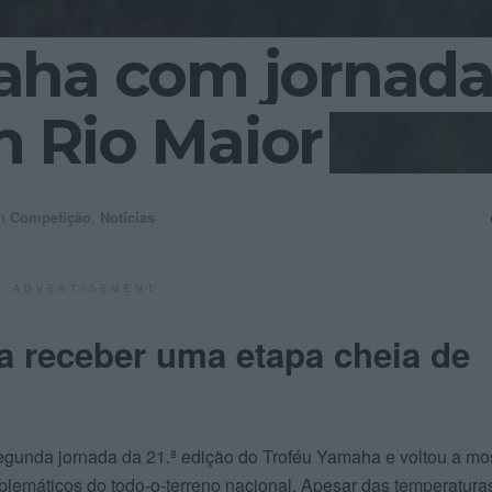
aha com jornad
 Rio Maior
m
Competição
,
Notícias
ADVERTISEMENT
 a receber uma etapa cheia de
egunda jornada da 21.ª edição do Troféu Yamaha e voltou a mos
lemáticos do todo‑o‑terreno nacional. Apesar das temperatura