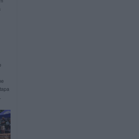
em
a
o
me
etapa
.