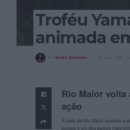
Troféu Yam
animada em
Por
Beatriz Alexandre
26 Junho, 2026
e
Rio Maior volta
ação
A pista de Rio Maior recebeu a s
porque é um dos palcos mais emb