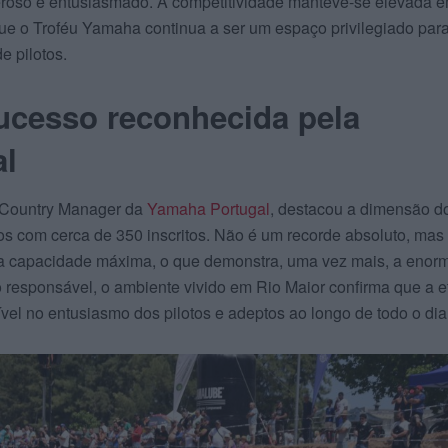
roso e entusiasmado. A competitividade manteve-se elevada 
que o Troféu Yamaha continua a ser um espaço privilegiado par
e pilotos.
ucesso reconhecida pela
al
, Country Manager da
Yamaha Portugal
, destacou a dimensão d
os com cerca de 350 inscritos. Não é um recorde absoluto, mas
a capacidade máxima, o que demonstra, uma vez mais, a enor
o responsável, o ambiente vivido em Rio Maior confirma que a 
ível no entusiasmo dos pilotos e adeptos ao longo de todo o dia