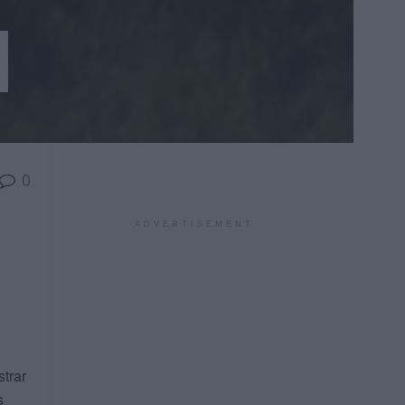
a
0
ADVERTISEMENT
trar
s