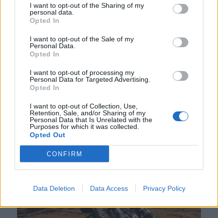
I want to opt-out of the Sharing of my
personal data.
Opted In
I want to opt-out of the Sale of my
Personal Data.
Opted In
COMPETIÇÃO
I want to opt-out of processing my
Prova de abertura do 20º Troféu Yamaha
Personal Data for Targeted Advertising.
Opted In
2025 arranca em Évora
13 MAIO, 2025
I want to opt-out of Collection, Use,
Retention, Sale, and/or Sharing of my
Personal Data that Is Unrelated with the
Purposes for which it was collected.
Opted Out
CONFIRM
Data Deletion
Data Access
Privacy Policy