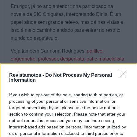
Em rigor, já no ano anterior tinha participado na
novela da SIC Chiquitas, interpretando Dinis. É um
papel ainda sem grande relevo, mas dá nas vistas e
isso é meio caminho andado para entrar no restrito
mundo do espetáculo.
Veja também Carmona Rodrigues:
político,
engenheiro, professor, desportista, pai e motociclista
Revistamotos -
Do Not Process My Personal
PÁGINA 1 DE 2
Information
Tags:
Ator
Cinema
destaque
Mototurismo
If you wish to opt-out of the sale, sharing to third parties, or
Nacional 2
Televisão
processing of your personal or sensitive information for
targeted advertising by us, please use the below opt-out
section to confirm your selection. Please note that after your
RELACIONADOS
opt-out request is processed you may continue seeing
interest-based ads based on personal information utilized by
us or personal information disclosed to third parties prior to