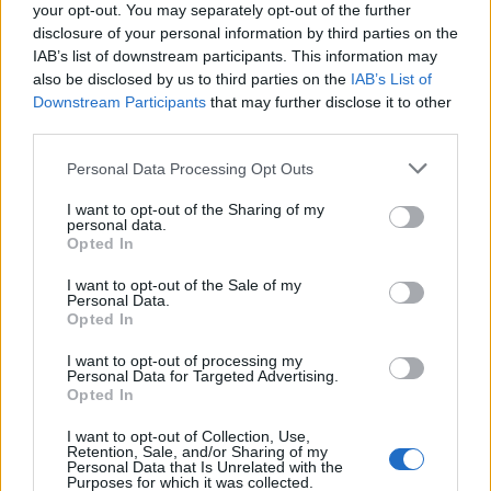
your opt-out. You may separately opt-out of the further
disclosure of your personal information by third parties on the
IAB’s list of downstream participants. This information may
also be disclosed by us to third parties on the
IAB’s List of
Downstream Participants
that may further disclose it to other
third parties.
Personal Data Processing Opt Outs
I want to opt-out of the Sharing of my
personal data.
Opted In
CRÓNICAS
I want to opt-out of the Sale of my
Crónica – Heróis do Deserto (crónica de
Personal Data.
Opted In
fevereiro)
POR Pedro Alpiarça Quando os vossos olhos
I want to opt-out of processing my
Personal Data for Targeted Advertising.
percorrerem estas linhas, o Rally Dakar 2026 estará
Opted In
concluído. Os consagrados terão...
POR
REDAÇÃO
27 JULHO, 2026
I want to opt-out of Collection, Use,
Retention, Sale, and/or Sharing of my
Personal Data that Is Unrelated with the
Purposes for which it was collected.