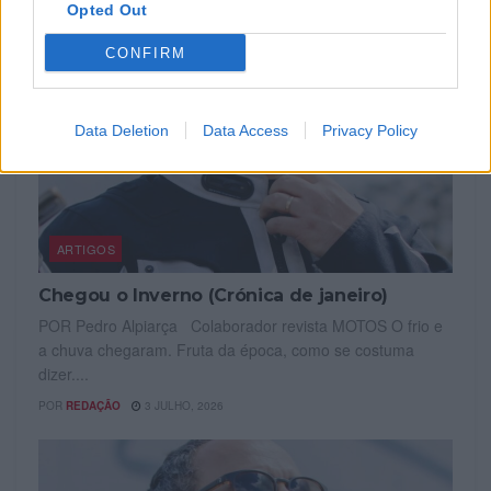
Opted Out
CONFIRM
Data Deletion
Data Access
Privacy Policy
ARTIGOS
Chegou o Inverno (Crónica de janeiro)
POR Pedro Alpiarça Colaborador revista MOTOS O frio e
a chuva chegaram. Fruta da época, como se costuma
dizer....
POR
REDAÇÃO
3 JULHO, 2026