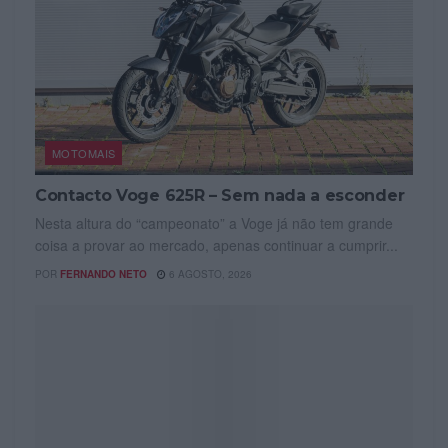
MOTOMAIS
Contacto Voge 625R – Sem nada a esconder
Nesta altura do “campeonato” a Voge já não tem grande
coisa a provar ao mercado, apenas continuar a cumprir...
POR
FERNANDO NETO
6 AGOSTO, 2026