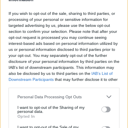
If you wish to opt-out of the sale, sharing to third parties, or
processing of your personal or sensitive information for
targeted advertising by us, please use the below opt-out
section to confirm your selection. Please note that after your
opt-out request is processed you may continue seeing
interest-based ads based on personal information utilized by
us or personal information disclosed to third parties prior to
your opt-out. You may separately opt-out of the further
disclosure of your personal information by third parties on the
Correta
IAB’s list of downstream participants. This information may
also be disclosed by us to third parties on the
IAB’s List of
A baixa velocidade a Wolf não vibra demasiado, mas
Downstream Participants
that may further disclose it to other
third parties.
nota-se que estamos perante um monocilíndrico.
Sobe bem de rotação e não é uma moto preguiçosa,
Personal Data Processing Opt Outs
embora esteja longe de ser uma desportiva. A sua
I want to opt-out of the Sharing of my
construção apresenta um estilo ´sport´, e apesar de
personal data.
apresentar uma imagem desportiva, é uma moto para
Opted In
todos os dias , com capacidade para oferecer bons
I want to opt-out of the Sale of my