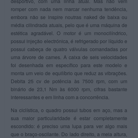
desportivo, com uma linha atual. Mas não vem
romper com nada nem marcar nenhuma tendência,
embora não se inspire noutras naked de baixa ou
média cilindrada atuais, pelo que é uma máquina de
estética agradável. O motor é um monocilíndrico,
possui injeção electrónica, é refrigerado por líquido e
possui cabeça de quatro válvulas comandadas por
uma árvore de cames. A caixa de seis velocidades
foi desenhada em específico para este modelo e
monta um veio de equilíbrio que reduz as vibrações.
Debita 25 cv de potência às 7500 rpm, com um
binário de 23,1 Nm às 6000 rpm, cifras bastante
interessantes e em linha com a concorrência.
Na ciclística, o quadro possui tubos em aço, mas a
sua maior particularidade é estar completamente
escondido: é preciso uma lupa para ver algo mais
que o braço-oscilante. Do lado direito, a meia altura,