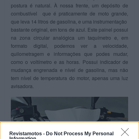
postura é natural. À nossa frente, um depósito de
combustível que é praticamente de moto grande,
que leva 14 litros de gasolina, e uma instrumentação
bastante original, em tons de azul. Este painel possui
na zona circular analógica um taquímetro e, em
formato digital, podemos ver a velocidade,
quilometragem e informações que podes mudar,
como o voltímetro e as horas. Possui indicador de
mudança engrenada e nível de gasolina, mas não
tem nível de temperatura do motor, apenas uma luz
avisadora.
Revistamotos -
Do Not Process My Personal
Information