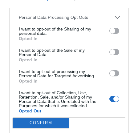
third parties.
Personal Data Processing Opt Outs
I want to opt-out of the Sharing of my
personal data.
Opted In
I want to opt-out of the Sale of my
Personal Data.
Opted In
I want to opt-out of processing my
Personal Data for Targeted Advertising.
Com esta iniciativa, a Bajaj reforça a sua missão de
Opted In
aproximar mais motociclistas do prazer de viajar. A
I want to opt-out of Collection, Use,
Dominar 400, equipada com este pack, torna-se
Retention, Sale, and/or Sharing of my
Personal Data that Is Unrelated with the
numa companheira completa, segura e preparada
Purposes for which it was collected.
para enfrentar longas distâncias desde o primeiro
Opted Out
quilómetro.Se estiver interessado e quiser mais
CONFIRM
informações sobre a gama Bajaj, campanhas e
test‑rides podem ser encontradas no site oficial da