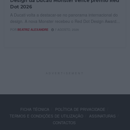
Design da Ducati Monster vence prémio Red
Dot 2026
A Ducati volta a destacar-se no panorama internacional do
design. A nova Monster recebeu o Red Dot Design Award...
POR
BEATRIZ ALEXANDRE
7 AGOSTO, 2026
ADVERTISEMENT
FICHA TÉCNICA
POLÍTICA DE PRIVACIDADE
TERMOS E CONDIÇÕES DE UTILIZAÇÃO
ASSINATURAS
CONTACTOS