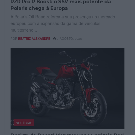
RZR Pro R Boost: o SSV mais potente da
Polaris chega à Europa
A Polaris Off Road reforça a sua presença no mercado
europeu com a expansão da gama de veículos
multiterreno...
POR
BEATRIZ ALEXANDRE
7 AGOSTO, 2026
NOTÍCIAS