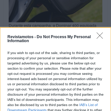
Durante esta campanha, a Dominar 400 equipada
com o pack GIVI pode ser adquirida por 4.369€,
Revistamotos -
Do Not Process My Personal
posicionando-se como uma das propostas mais
Information
competitivas para quem procura uma moto pronta
para viajar logo à saída do concessionário.
If you wish to opt-out of the sale, sharing to third parties, or
processing of your personal or sensitive information for
A colaboração entre a Bajaj e a GIVI mostra que
targeted advertising by us, please use the below opt-out
aventurar-se não tem que ser algo caro. Ao juntar a
section to confirm your selection. Please note that after your
opt-out request is processed you may continue seeing
fiabilidade e simplicidade da Dominar 400 ao
interest-based ads based on personal information utilized by
know‑how da GIVI, nasce uma opção sólida para
us or personal information disclosed to third parties prior to
quem quer começar a explorar estradas sem limites e
your opt-out. You may separately opt-out of the further
tudo isto de forma acessível.
disclosure of your personal information by third parties on the
IAB’s list of downstream participants. This information may
also be disclosed by us to third parties on the
IAB’s List of
Downstream Participants
that may further disclose it to other