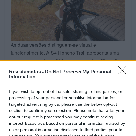
As duas versões distinguem-se visual e
funcionalmente. A S4 Honcho Trail apresenta uma
altura de assento de 813 mm, enquanto a Street fica
nos 788 mm, adaptando-se melhor ao uso urbano.
Revistamotos -
Do Not Process My Personal
Ambas utilizam rodas de 305 mm, contam com
Information
função de marcha‑atrás e apresentam um estilo
pensado para refletir o tipo de utilização a que se
If you wish to opt-out of the sale, sharing to third parties, or
processing of your personal or sensitive information for
destinam. A Trail pesa 115 kg, enquanto a Street
targeted advertising by us, please use the below opt-out
chega aos 121 kg. A garantia também varia: um ano
section to confirm your selection. Please note that after your
para a Trail e dois anos para a Street.
opt-out request is processed you may continue seeing
interest-based ads based on personal information utilized by
A produção das S4 Honcho está a cargo da KYMCO,
us or personal information disclosed to third parties prior to