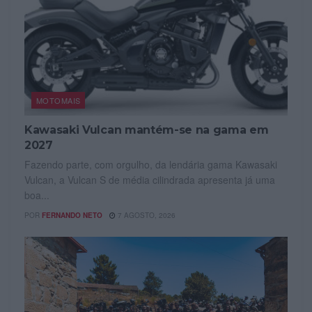
MOTOMAIS
Kawasaki Vulcan mantém-se na gama em
2027
Fazendo parte, com orgulho, da lendária gama Kawasaki
Vulcan, a Vulcan S de média cilindrada apresenta já uma
boa...
POR
FERNANDO NETO
7 AGOSTO, 2026