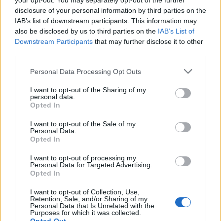
que coloca a sua experiência industrial ao serviço da
your opt-out. You may separately opt-out of the further
disclosure of your personal information by third parties on the
LiveWire, enquanto a rede internacional da Harley-
IAB’s list of downstream participants. This information may
Davidson assegura a distribuição global. Esta
also be disclosed by us to third parties on the
IAB’s List of
combinação permite à marca aumentar a escala,
Downstream Participants
that may further disclose it to other
melhorar a eficiência e acelerar a expansão para
third parties.
novos mercados, reforçando o compromisso da
Personal Data Processing Opt Outs
LiveWire com a mobilidade elétrica urbana e
recreativa.
I want to opt-out of the Sharing of my
personal data.
Opted In
I want to opt-out of the Sale of my
Personal Data.
Opted In
I want to opt-out of processing my
Personal Data for Targeted Advertising.
Opted In
I want to opt-out of Collection, Use,
Retention, Sale, and/or Sharing of my
Personal Data that Is Unrelated with the
Purposes for which it was collected.