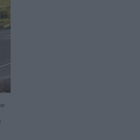
tar
e