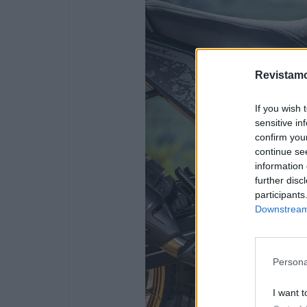
Revistamo
If you wish 
sensitive in
confirm you
continue se
information 
further disc
participants
Downstream 
Persona
I want t