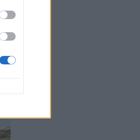
cas
r a
trolo
rega