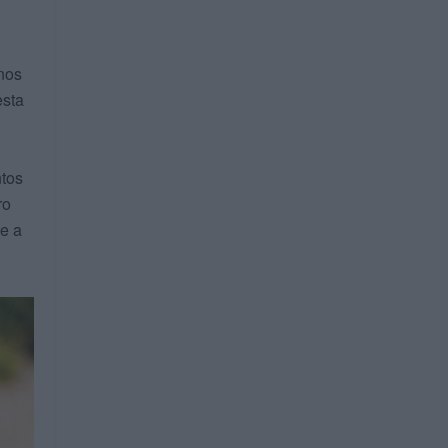
nos
esta
,
ntos
ro
e a