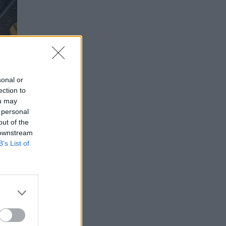
sonal or
ection to
ou may
 personal
out of the
 downstream
B’s List of