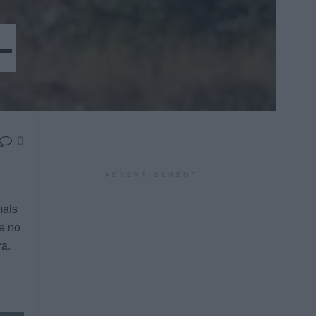
–
0
ADVERTISEMENT
mais
e no
a.