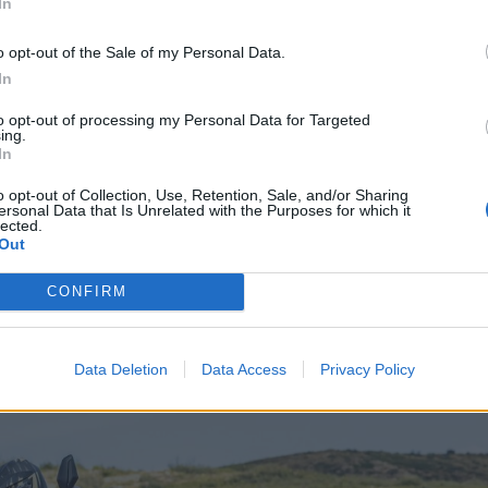
In
erador por cabo. Numa era tecnológica onde quase todas as mar
o opt-out of the Sale of my Personal Data.
 cabo ride-by-wire, a VOGE opta, em sentido oposto, por mante
In
uma resposta mais direta, natural e com maior sensação de con
to opt-out of processing my Personal Data for Targeted
 sido um dos pontos que mais temos criticado as novidades
ing.
In
ar ao longo dos últimos meses. Mas em prol da suavidade e ent
 neste caso, na DS800 Rally é não podermos contar com o útil
o opt-out of Collection, Use, Retention, Sale, and/or Sharing
ersonal Data that Is Unrelated with the Purposes for which it
 confortável nas viagens mais longas e principalmente em auto-
lected.
Out
CONFIRM
Data Deletion
Data Access
Privacy Policy