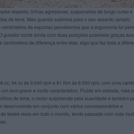
impõe respeito: linhas agressivas, suspensões de longo curso e
adas de terra. Mas quando subimos para o seu assento (amplo,
e centímetros de espuma) percebemos que a ergonomia foi pe
O guiador conta ainda com duas posições possíveis graças aos
ês centímetros de diferença entre elas, algo que faz toda a difer
798 cc, 94 cv às 9.000 rpm e 81 Nm às 6.500 rpm, com uma camb
 um som grave e muito característico. Fluido em estrada, mas 
rilhos de terra, o motor surpreende pela suavidade e também p
oi desenvolvida em conjunto com vários concessionários e
de testes reais em todo o mundo, tendo passado com nota mui
mas.