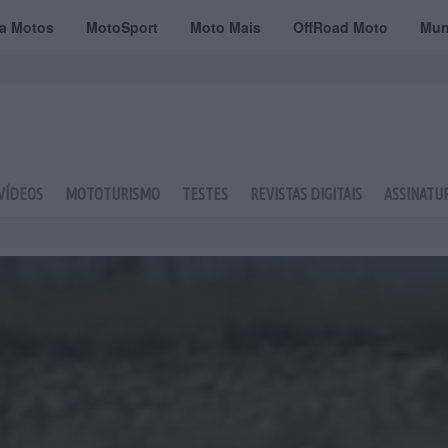
ta Motos
MotoSport
Moto Mais
OffRoad Moto
Mun
VÍDEOS
MOTOTURISMO
TESTES
REVISTAS DIGITAIS
ASSINATU