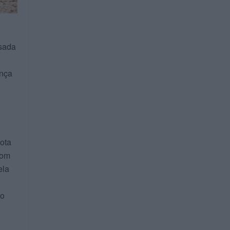
nsada
ença
ota
com
ela
to