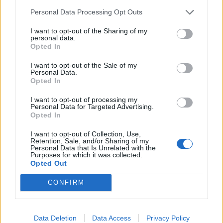
Personal Data Processing Opt Outs
I want to opt-out of the Sharing of my
Os fãs e entusiastas podem acompanhar cada passo
personal data.
do processo, desde os esboços iniciais até à
Opted In
revelação final e votar na sua criação custom favorita
I want to opt-out of the Sale of my
ao longo da competição. Mais sobre os criadores e
Personal Data.
Opted In
detalhes em:
https://h-
dcustomgallery.com/pt/pt/creators-custom-clash
I want to opt-out of processing my
Personal Data for Targeted Advertising.
Opted In
Com o Creators Custom Clash, a Harley-Davidson
continua a defender a criatividade, a individualidade
I want to opt-out of Collection, Use,
Retention, Sale, and/or Sharing of my
e o trabalho artesanal, provando mais uma vez que a
Personal Data that Is Unrelated with the
Purposes for which it was collected.
cultura da customização não é uma tendência, mas
Opted Out
sim parte do ADN da marca.
CONFIRM
Data Deletion
Data Access
Privacy Policy