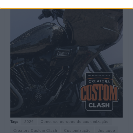
Tags:
2026
Concurso europeu de customização
Creators Custom Clash
Customização
destaque