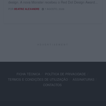
design. A nova Monster recebeu o Red Dot Design Award...
POR
BEATRIZ ALEXANDRE
7 AGOSTO, 2026
ADVERTISEMENT
FICHA TÉCNICA
POLÍTICA DE PRIVACIDADE
TERMOS E CONDIÇÕES DE UTILIZAÇÃO
ASSINATURAS
CONTACTOS