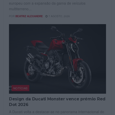
europeu com a expansão da gama de veículos
multiterreno...
POR
BEATRIZ ALEXANDRE
7 AGOSTO, 2026
NOTÍCIAS
Design da Ducati Monster vence prémio Red
Dot 2026
A Ducati volta a destacar-se no panorama internacional do