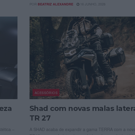
POR
16 JUNHO, 2026
BEATRIZ ALEXANDRE
ACESSÓRIOS
peza
Shad com novas malas later
TR 27
tética –
A SHAD acaba de expandir a gama TERRA com a nov