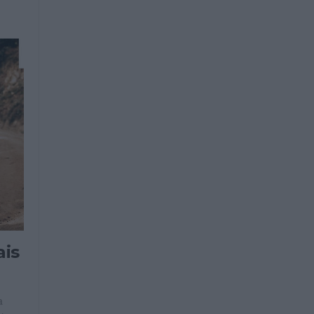
ais
a