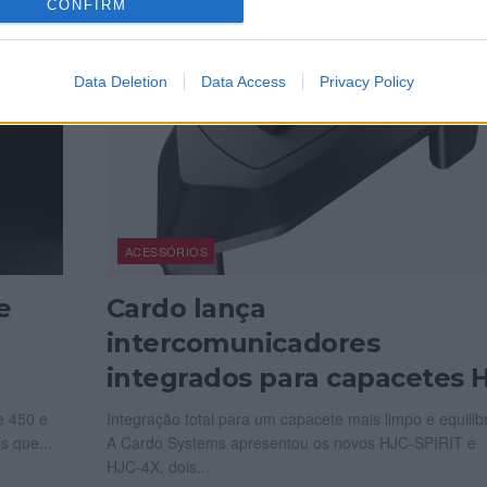
CONFIRM
Data Deletion
Data Access
Privacy Policy
ACESSÓRIOS
e
Cardo lança
intercomunicadores
integrados para capacetes 
e 450 e
Integração total para um capacete mais limpo e equilib
s que...
A Cardo Systems apresentou os novos HJC‑SPIRIT e
HJC‑4X, dois...