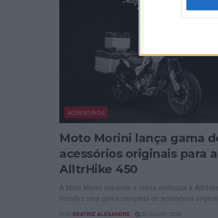
ACESSÓRIOS
Moto Morini lança gama d
acessórios originais para a
AlltrHike 450
A Moto Morini expande a oferta dedicada à AlltrHik
introduz uma gama completa de acessórios originai
POR
22 JULHO, 2026
BEATRIZ ALEXANDRE