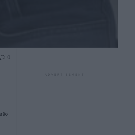
0
ADVERTISEMENT
arão