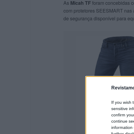
As
Micah TF
foram concebidas c
com protetores SEESMART nas anc
de segurança disponível para eq
Revistamo
If you wish 
sensitive in
confirm you
continue se
information 
further disc