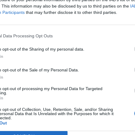
. This information may also be disclosed by us to third parties on the
IA
ah TF
proporcionam um ajuste mais amplo na parte superior da
Participants
that may further disclose it to other third parties.
 do joelho para baixo. Fabricadas com ganga CORDURA de 16 on
ade de movimentos, seja a conduzir a sua mota ou a caminhar a
l Data Processing Opt Outs
níveis numa cor ganga-escura, nos tamanhos 28 ao 38, com um
o opt-out of the Sharing of my personal data.
omendado de
239,99€
. Para mais informações e um aconselhame
In
dor autorizado REV’IT
ou aceda ao
site da marca
.
o opt-out of the Sale of my Personal Data.
In
H2O da REV’IT!
.
to opt-out of processing my Personal Data for Targeted
ing.
destaque
REV’IT!
In
o opt-out of Collection, Use, Retention, Sale, and/or Sharing
ersonal Data that Is Unrelated with the Purposes for which it
lected.
Out