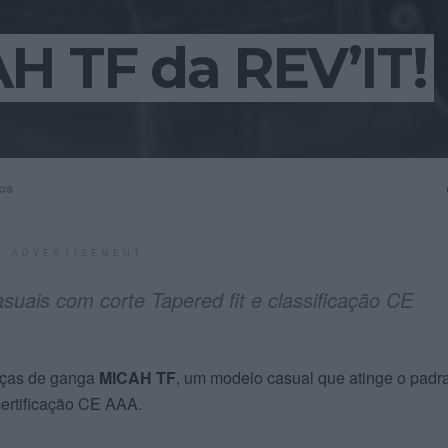
H TF da REV’IT!
os
ADVERTISEMENT
suais com corte Tapered fit e classificação CE
lças de ganga
MICAH TF
, um modelo casual que atinge o padr
ertificação CE AAA.