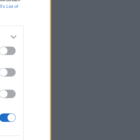
B’s List of
s
ças,
té
nto