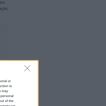
dos
cação
sonal or
ection to
ou may
 personal
out of the
 downstream