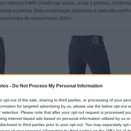
om reforços PWR| Shield nas ancas, coxas e joelhos, combina
as e joelhos. Esta combinação apresenta a mais alta certifi
uipamentos de motociclismo (AAA).
tos -
Do Not Process My Personal Information
to opt-out of the sale, sharing to third parties, or processing of your per
formation for targeted advertising by us, please use the below opt-out s
r selection. Please note that after your opt-out request is processed y
eing interest-based ads based on personal information utilized by us or
disclosed to third parties prior to your opt-out. You may separately opt-
losure of your personal information by third parties on the IAB’s list of