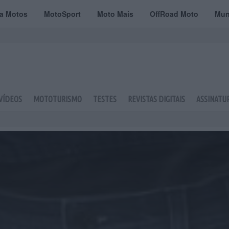
ta Motos
MotoSport
Moto Mais
OffRoad Moto
Mun
VÍDEOS
MOTOTURISMO
TESTES
REVISTAS DIGITAIS
ASSINATU