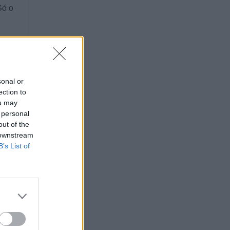
Só o
sonal or
ection to
ou may
 personal
out of the
 downstream
B’s List of