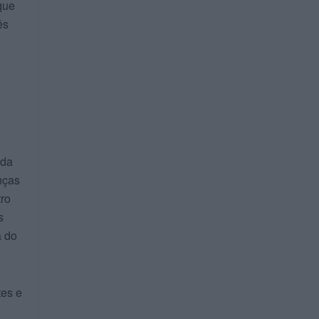
que
ês
 da
nças
tro
s
a do
tes e