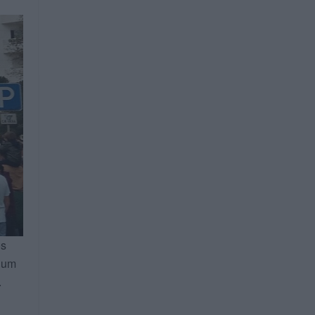
os
i um
.