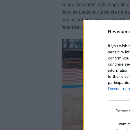
sendo excelente, está longe da e
facto de participar já revela uma
particularmente dura e exigente,
recentes chuvadas.
Revistamo
If you wish 
sensitive in
confirm you
continue se
information 
further disc
participants
Downstream 
Persona
I want t