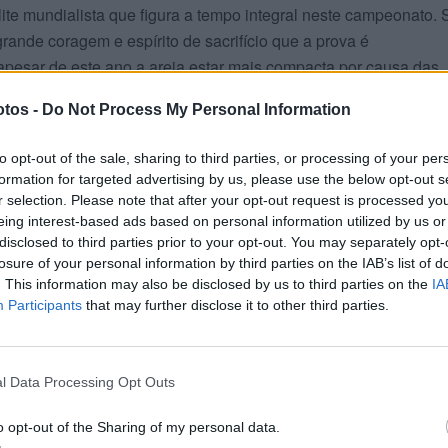
lite mundialista que figura a tempo integral neste campeonato. 
 grande coragem e espírito de sacrifício que a prova é
 apesar de este ano a areia estar mais compacta por causa das
tos -
Do Not Process My Personal Information
to opt-out of the sale, sharing to third parties, or processing of your per
formation for targeted advertising by us, please use the below opt-out s
r selection. Please note that after your opt-out request is processed y
eing interest-based ads based on personal information utilized by us or
disclosed to third parties prior to your opt-out. You may separately opt-
losure of your personal information by third parties on the IAB’s list of
. This information may also be disclosed by us to third parties on the
IA
Participants
that may further disclose it to other third parties.
l Data Processing Opt Outs
o opt-out of the Sharing of my personal data.