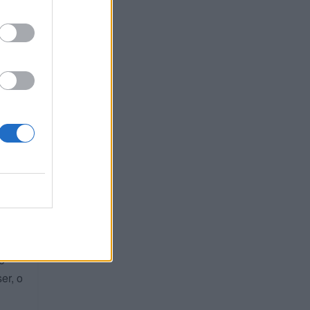
stou
u
já
daqui
sa a
o
er, o