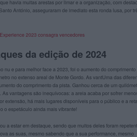
l que havia muitas arestas por limar e a organização, com desta
anto António, asseguraram de imediato esta ronda lusa, por tr
Experience 2023 consagra vencedores
aques da edição de 2024
olho nu e para melhor face a 2023, foi o aumento do comprimento
metro no extenso areal de Monte Gordo. As vantUma das difere
 aumento do comprimento da pista. Ganhou cerca de um quilóme
. As vantagens são inequívocas: a areia acaba por sofrer meno
r extensão, há mais lugares disponíveis para o público e a ret
o o espetáculo ainda mais vibrante!
ltou a estar em destaque, sendo que muitos deles foram repeten
rova as suas, mesmo sabendo que a sua performance, mesmo