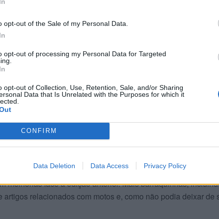
In
o opt-out of the Sale of my Personal Data.
In
to opt-out of processing my Personal Data for Targeted
ing.
In
lusa, tem de ser o da piloto
Joana Gonçalves
que aqui conqui
o opt-out of Collection, Use, Retention, Sale, and/or Sharing
ndo de Sand Race na Categoria Senhoras. No sábado termino
ersonal Data that Is Unrelated with the Purposes for which it
lected.
derradeiro dia de competição, domingo, fez ainda melhor ao
Out
ástico resultado para a piloto Jetmar | Husqvarna Portugal que 
nda do Campeonato Nacional de Enduro Sprint 2024, a decorrer 
CONFIRM
elo Branco.
Data Deletion
Data Access
Privacy Policy
etições propriamente ditas. Também no exterior há muita a coi
 melhorias face à edição anterior. Mais barraquinhas, incluind
 artigos relacionados com motos e, como não podia deixar de s