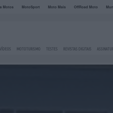
ta Motos
MotoSport
Moto Mais
OffRoad Moto
Mun
VÍDEOS
MOTOTURISMO
TESTES
REVISTAS DIGITAIS
ASSINATU