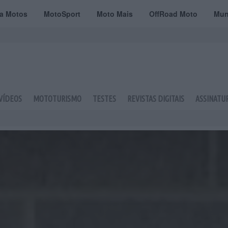
ta Motos
MotoSport
Moto Mais
OffRoad Moto
Mun
VÍDEOS
MOTOTURISMO
TESTES
REVISTAS DIGITAIS
ASSINATU