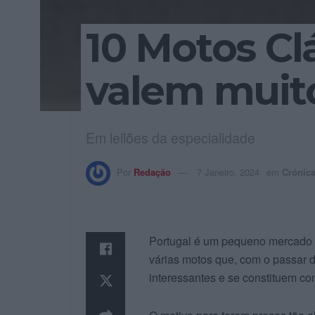
10 Motos Cl
valem muito
Em leilões da especialidade
Por
Redação
7 Janeiro, 2024
em
Crónic
Portugal é um pequeno mercado
várias motos que, com o passar d
interessantes e se constituem c