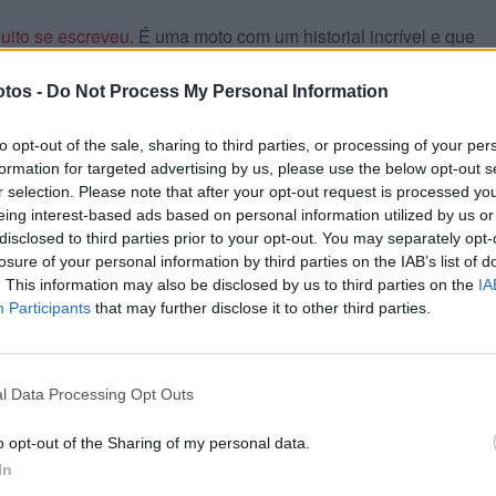
uito se escreveu
. É uma moto com um historial incrível e que
mundial das motos que conhecemos na atualidade. Por algum
Século”.
tos -
Do Not Process My Personal Information
to opt-out of the sale, sharing to third parties, or processing of your per
ício da década de 70, causou um efeito de um terramoto e foi
formation for targeted advertising by us, please use the below opt-out s
ciclística, nomeadamente na europeia, graças à sua performance,
r selection. Please note that after your opt-out request is processed y
atro cilindros.
eing interest-based ads based on personal information utilized by us or
disclosed to third parties prior to your opt-out. You may separately opt-
losure of your personal information by third parties on the IAB’s list of
m alguma facilidade e por valores até mais baixos que os dest
. This information may also be disclosed by us to third parties on the
IA
or estiver conservada/restaurada, menos km’s tiver ou mais fie
Participants
that may further disclose it to other third parties.
or e raridade.
l Data Processing Opt Outs
o opt-out of the Sharing of my personal data.
In