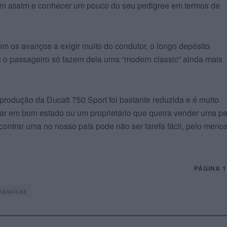
m assim e conhecer um pouco do seu pedigree em termos de
m os avanços a exigir muito do condutor, o longo depósito
a o passageiro só fazem dela uma “modern classic” ainda mais
rodução da Ducati 750 Sport foi bastante reduzida e é muito
ar em bom estado ou um proprietário que queira vender uma p
ontrar uma no nosso país pode não ser tarefa fácil, pelo meno
PÁGINA 1
lássicas