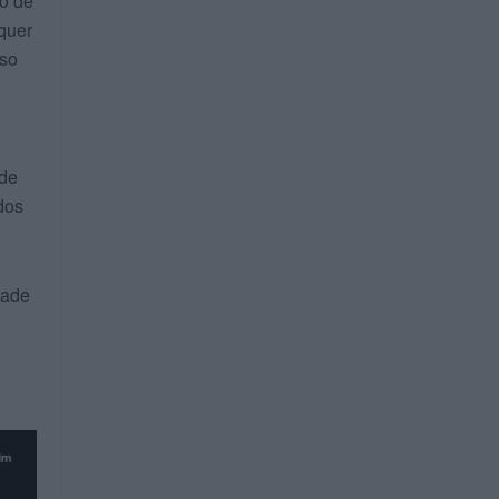
do de
lquer
sso
 de
dos
dade