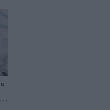
de
o e a
r....