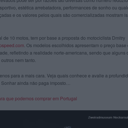
elevados pode ser por razões tão diversas como número reduzi
esportivo, estética arrebatadora, performances de sonho ou qua
içadas e os valores pelos quais são comercializadas mostram i
al de 10 motos, tem por base a proposta do motociclista Dmitry
opspeed.com
. Os modelos escolhidos apresentam o preço base
dade, refletindo a realidade norte-americana, sendo que alguns 
outros nem tanto.
nos para a mais cara. Veja quais conhece e avalie a profundi
so. Sonhar ainda não paga imposto…
ara que podemos comprar em Portugal