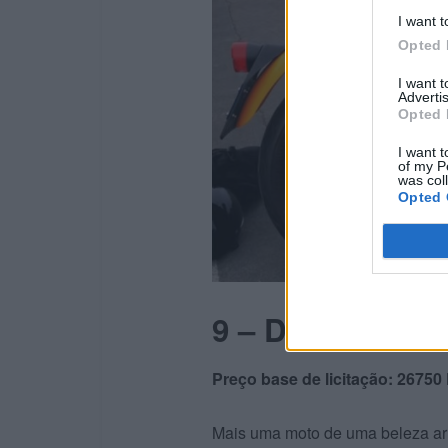
I want t
Opted 
I want 
Advertis
Opted 
I want t
of my P
was col
Opted 
9 –
Ducati 750 
Preço base de licitação: 26750
Mais uma moto de uma beleza arre