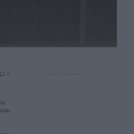
0
ADVERTISEMENT
 há
muito