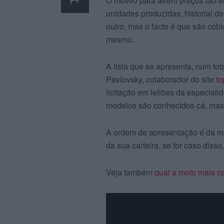
O motivo para terem preços tão 
unidades produzidas, historial d
outro, mas o facto é que são cob
mesmo.
A lista que se apresenta, num tot
Pavlovsky, colaborador do site
t
licitação em leilões da especiali
modelos são conhecidos cá, mas 
A ordem de apresentação é da me
da sua carteira, se for caso dis
Veja também
qual a moto mais c