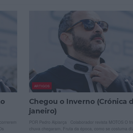
ARTIGOS
to
Chegou o Inverno (Crónica 
janeiro)
correrem
POR Pedro Alpiarça Colaborador revista MOTOS O fri
 Os
chuva chegaram. Fruta da época, como se costuma dize