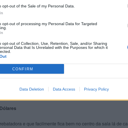
o opt-out of the Sale of my Personal Data.
In
to opt-out of processing my Personal Data for Targeted
ing.
In
o opt-out of Collection, Use, Retention, Sale, and/or Sharing
ersonal Data that Is Unrelated with the Purposes for which it
lected.
Out
CONFIRM
Data Deletion
Data Access
Privacy Policy
Sport
 Dólares
batadora e que facilmente fica bem no centro da sala lá de ca