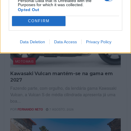
Personal Data that Is Unrelated with the
Purposes for which it was collected.
Opted Out
CONFIRM
Data Deletion
Data Access
Privacy Policy
MOTOMAIS
Kawasaki Vulcan mantém-se na gama em
2027
Fazendo parte, com orgulho, da lendária gama Kawasaki
Vulcan, a Vulcan S de média cilindrada apresenta já uma
boa...
POR
FERNANDO NETO
7 AGOSTO, 2026