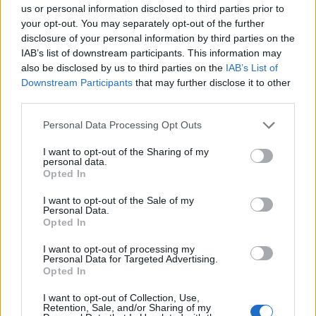
us or personal information disclosed to third parties prior to
your opt-out. You may separately opt-out of the further
disclosure of your personal information by third parties on the
IAB’s list of downstream participants. This information may
also be disclosed by us to third parties on the
IAB’s List of
Downstream Participants
that may further disclose it to other
third parties.
Personal Data Processing Opt Outs
I want to opt-out of the Sharing of my
personal data.
NOTÍCIAS
Opted In
Design da Ducati Monster vence prémio Red
I want to opt-out of the Sale of my
Personal Data.
Dot 2026
Opted In
A Ducati volta a destacar-se no panorama internacional do
design. A nova Monster recebeu o Red Dot Design Award...
I want to opt-out of processing my
Personal Data for Targeted Advertising.
POR
BEATRIZ ALEXANDRE
7 AGOSTO, 2026
Opted In
I want to opt-out of Collection, Use,
Retention, Sale, and/or Sharing of my