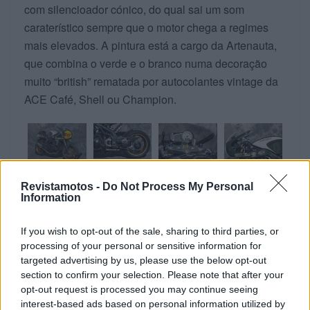
com silencioador cónico, do qual sai um som
caraterístico sempre que o motor chega a regimes
mais elevados. A pintura está a cargo da Artenauta,
que combina o verde e o branco numa decoração
muito “british” rematada por autocolantes vintage da
ACE Café, Shell ou Champion.
Revistamotos -
Do Not Process My Personal
Information
Tags:
Extreme
Racing Classic
Speed
Tomaselli
triumph
If you wish to opt-out of the sale, sharing to third parties, or
processing of your personal or sensitive information for
targeted advertising by us, please use the below opt-out
RELACIONADOS
section to confirm your selection. Please note that after your
opt-out request is processed you may continue seeing
interest-based ads based on personal information utilized by