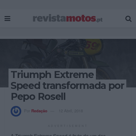
Triumph Extreme
Speed transformada por
Pepo Rosell
Por
Redação
12 Abril, 2018
ADVERTISEMENT
A Triumph Extreme Speed é fruto de um dos