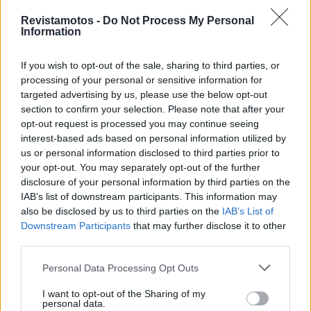
representando um desconto significativo sobre o
Revistamotos -
Do Not Process My Personal
Information
preço de tabela de 7.390€. A entrega para esta
versão está prevista para o final de agosto de 2025.
If you wish to opt-out of the sale, sharing to third parties, or
processing of your personal or sensitive information for
Talaria KOMODO L3e: Com um preço de pré-reserva
targeted advertising by us, please use the below opt-out
de 7.390€ (preço de tabela 7.790€), a versão L3e é
section to confirm your selection. Please note that after your
ainda mais atrativa. As datas exatas de lançamento e
opt-out request is processed you may continue seeing
entrega para a versão L3e serão comunicadas em
interest-based ads based on personal information utilized by
breve, após a confirmação da homologação final.
us or personal information disclosed to third parties prior to
your opt-out. You may separately opt-out of the further
disclosure of your personal information by third parties on the
Tags:
destaque
KOMODO
Revista Motos
IAB’s list of downstream participants. This information may
Talaria
also be disclosed by us to third parties on the
IAB’s List of
Downstream Participants
that may further disclose it to other
third parties.
RELACIONADOS
Personal Data Processing Opt Outs
I want to opt-out of the Sharing of my
personal data.