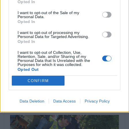
Opted In
I want to opt-out of the Sale of my
Personal Data.
Opted In
I want to opt-out of processing my
Personal Data for Targeted Advertising.
Opted In
I want to opt-out of Collection, Use,
Retention, Sale, and/or Sharing of my
MOTOMAIS
Personal Data that Is Unrelated with the
Purposes for which it was collected.
Opted Out
Indian Chief Vintage Sturgis – Nova versão
limitada
CONFIRM
A nova Indian Chief Vintage Sturgis, SD Edition,
homenageia o papel fundamental da Indian Motorcycle nas
origens do encontro...
Data Deletion
Data Access
Privacy Policy
POR
FERNANDO NETO
7 AGOSTO, 2026