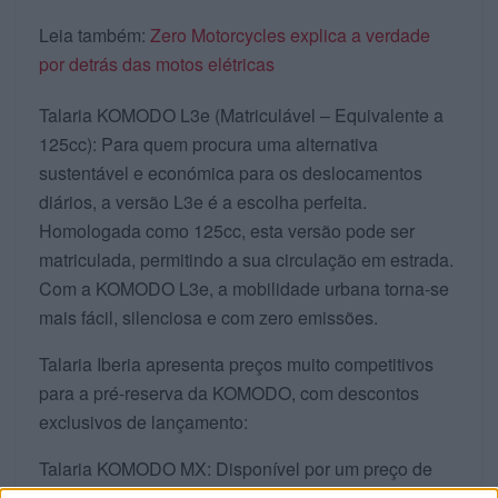
Leia também:
Zero Motorcycles explica a verdade
por detrás das motos elétricas
Talaria KOMODO L3e (Matriculável – Equivalente a
125cc): Para quem procura uma alternativa
sustentável e económica para os deslocamentos
diários, a versão L3e é a escolha perfeita.
Homologada como 125cc, esta versão pode ser
matriculada, permitindo a sua circulação em estrada.
Com a KOMODO L3e, a mobilidade urbana torna-se
mais fácil, silenciosa e com zero emissões.
Talaria Iberia apresenta preços muito competitivos
para a pré-reserva da KOMODO, com descontos
exclusivos de lançamento:
Talaria KOMODO MX: Disponível por um preço de
lançamento com pré-reserva de 6.890€,