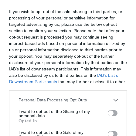
Pearl Metallic White e Phantom Black com uma faixa
Royal Gold, adicionando um toque de elegância, ou
If you wish to opt-out of the sale, sharing to third parties, or
uma combinação desportiva ousada em Lava Red
processing of your personal or sensitive information for
targeted advertising by us, please use the below opt-out
Gloss e Storm Grey com uma faixa Graphite no
section to confirm your selection. Please note that after your
tanque de combustível, complementada por um
opt-out request is processed you may continue seeing
guarda-lamas em Matt Silver Ice.
interest-based ads based on personal information utilized by
us or personal information disclosed to third parties prior to
Com um esquema vibrante que reflete o espírito off-
your opt-out. You may separately opt-out of the further
road da Scrambler, a Scrambler 400 X agora tem a
disclosure of your personal information by third parties on the
IAB’s list of downstream participants. This information may
opção de um depósito de combustível em dois tons,
also be disclosed by us to third parties on the
IAB’s List of
em Baja Orange e Aluminium, contrastando com o
Downstream Participants
that may further disclose it to other
guarda-lamas em Matt Silver Ice, painéis laterais em
third parties.
Phantom Black e protetores de forquilha em Matt
Personal Data Processing Opt Outs
Phantom Black.
I want to opt-out of the Sharing of my
A aventureira Scrambler 1200 X tem um novo
personal data.
Opted In
depósito com a pintura off-road característica da
Triumph, Matt Khaki Green, complementada por um
I want to opt-out of the Sale of my