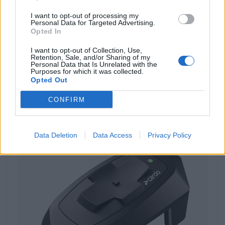
I want to opt-out of processing my
Personal Data for Targeted Advertising.
Opted In
I want to opt-out of Collection, Use,
ACESSÓRIOS
Retention, Sale, and/or Sharing of my
Personal Data that Is Unrelated with the
Purposes for which it was collected.
Moto Morini lança gama de acessórios
Opted Out
originais para a AlltrHike 450
A Moto Morini expande a oferta dedicada à AlltrHike 450 e
CONFIRM
introduz uma gama completa de acessórios originais que...
POR
BEATRIZ ALEXANDRE
22 JULHO, 2026
Data Deletion
Data Access
Privacy Policy