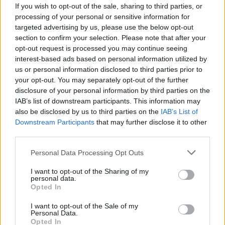
geradores de gás devem ser substituídos por um
If you wish to opt-out of the sale, sharing to third parties, or
concessionário autorizado Harley-Davidson
processing of your personal or sensitive information for
targeted advertising by us, please use the below opt-out
selecionado.
section to confirm your selection. Please note that after your
opt-out request is processed you may continue seeing
Para obter mais informações sobre o Smart Vest da
interest-based ads based on personal information utilized by
Harley-Davidson visite o site
www.harley-
us or personal information disclosed to third parties prior to
davidson.com/pt/pt/index.html
your opt-out. You may separately opt-out of the further
disclosure of your personal information by third parties on the
Tags:
destaque
Harley-Davidson
Smart vest
IAB’s list of downstream participants. This information may
also be disclosed by us to third parties on the
IAB’s List of
Downstream Participants
that may further disclose it to other
third parties.
RELACIONADOS
Personal Data Processing Opt Outs
I want to opt-out of the Sharing of my
personal data.
Opted In
I want to opt-out of the Sale of my
Personal Data.
Opted In