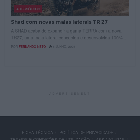
ACESSÓRIOS
Shad com novas malas laterais TR 27
A SHAD acaba de expandir a gama TERRA com a nova
TR27, uma mala lateral concebida e desenvolvida 100%...
POR
FERNANDO NETO
5 JUNHO, 2026
ADVERTISEMENT
FICHA TÉCNICA
POLÍTICA DE PRIVACIDADE
TERMOS E CONDIÇÕES DE UTILIZAÇÃO
ASSINATURAS