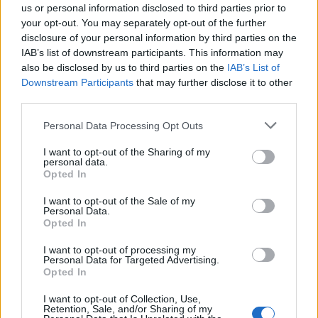
us or personal information disclosed to third parties prior to
your opt-out. You may separately opt-out of the further
Os resultados obtidos em Andorra voltam a
disclosure of your personal information by third parties on the
evidenciar o talento e a determinação da piloto
IAB’s list of downstream participants. This information may
italiana. Ao mesmo tempo, mostram a importância do
also be disclosed by us to third parties on the
IAB’s List of
tacto, do controlo e do conforto em condições tão
Downstream Participants
that may further disclose it to other
third parties.
exigentes como as do Mundial de Trial. São
precisamente estas qualidades que definem as
Personal Data Processing Opt Outs
Boulder Comp, desenvolvidas para oferecer aos
I want to opt-out of the Sharing of my
pilotos o máximo rendimento e apoio ao mais alto
personal data.
Opted In
nível da modalidade.
I want to opt-out of the Sale of my
Tags:
destaque
Formaboots Boulder Comp
Personal Data.
Opted In
TrialGP Women
I want to opt-out of processing my
Personal Data for Targeted Advertising.
Opted In
RELACIONADOS
I want to opt-out of Collection, Use,
Retention, Sale, and/or Sharing of my