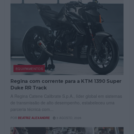
EQUIPAMENTOS
Regina com corrente para a KTM 1390 Super
Duke RR Track
A Regina Catene Calibrate S.p.A., líder global em sistemas
de transmissão de alto desempenho, estabeleceu uma
parceria técnica com...
POR
BEATRIZ ALEXANDRE
3 AGOSTO, 2026