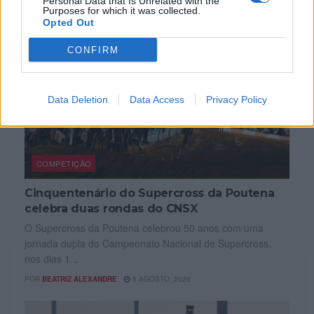
Personal Data that Is Unrelated with the
Purposes for which it was collected.
Opted Out
CONFIRM
Data Deletion
Data Access
Privacy Policy
COMPETIÇÃO
Cinquentenário do Supercross da Poutena
celebra duas rondas do CNSX
O Supercross da Poutena celebrou 50 anos com uma
jornada dupla do Campeonato Nacional de Supercross,
nos dias 1...
POR
BEATRIZ ALEXANDRE
5 AGOSTO, 2026