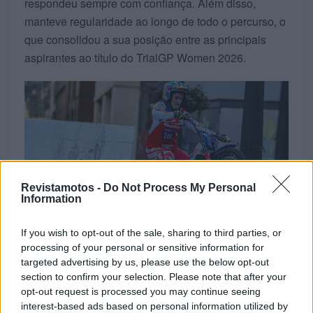
respondeu sempre com confiança. Além disso,
manteve regularidade ao longo de todo o percurso, o
que consolidou a sua posição entre as principais
aspirantes ao título do TrialGP Women 2026.
Revistamotos -
Do Not Process My Personal
Information
If you wish to opt-out of the sale, sharing to third parties, or
processing of your personal or sensitive information for
targeted advertising by us, please use the below opt-out
section to confirm your selection. Please note that after your
O papel das Boulder Comp
opt-out request is processed you may continue seeing
no desempenho da piloto
interest-based ads based on personal information utilized by