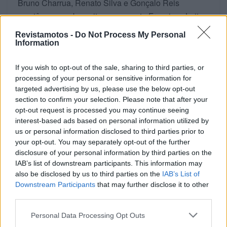
Bruno Charrua, Renato Silva e Gonçalo Reis
mantêm-se em bom ritmo, enquanto Francisco Leite
segue um pouco atrás. Frederico Rocha perdeu
Revistamotos -
Do Not Process My Personal
algum terreno devido a uma penalização de um
Information
minuto, causada por um atraso durante uma
reparação na sua moto.
If you wish to opt-out of the sale, sharing to third parties, or
processing of your personal or sensitive information for
targeted advertising by us, please use the below opt-out
O percurso do quarto dia de prova será uma
section to confirm your selection. Please note that after your
repetição da etapa de hoje, prometendo mais
opt-out request is processed you may continue seeing
desafios para os pilotos em condições igualmente
interest-based ads based on personal information utilized by
difíceis.
us or personal information disclosed to third parties prior to
your opt-out. You may separately opt-out of the further
Mais informações disponíveis em
www.fmp.pt
.
disclosure of your personal information by third parties on the
IAB’s list of downstream participants. This information may
Tags:
destaque
International Six Days Enduro
also be disclosed by us to third parties on the
IAB’s List of
Downstream Participants
that may further disclose it to other
motos
third parties.
Personal Data Processing Opt Outs
RELACIONADOS