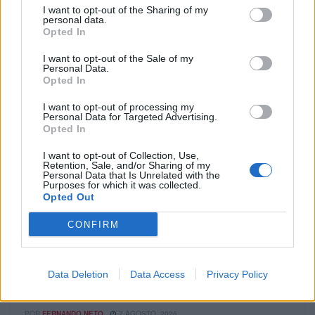
I want to opt-out of the Sharing of my
personal data.
Opted In
I want to opt-out of the Sale of my
Personal Data.
Opted In
I want to opt-out of processing my
Personal Data for Targeted Advertising.
Opted In
I want to opt-out of Collection, Use,
Retention, Sale, and/or Sharing of my
Personal Data that Is Unrelated with the
Purposes for which it was collected.
Opted Out
MOTOMAIS
CONFIRM
Indian Chief Vintage Sturgis – Nova versão
limitada
A nova Indian Chief Vintage Sturgis, SD Edition,
Data Deletion
Data Access
Privacy Policy
homenageia o papel fundamental da Indian Motorcycle nas
origens do encontro...
POR
FERNANDO NETO
7 AGOSTO, 2026