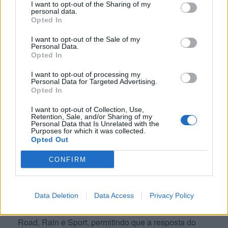
A potência vem do motor bicilíndrico de alta
I want to opt-out of the Sharing of my
personal data.
compressão Bonneville 1200 da Triumph, que
Opted In
produz 105 cv às 7.750 rpm e oferece um
I want to opt-out of the Sale of my
desempenho forte e constante até ao limite de
Personal Data.
Opted In
rotação de 8.000 rpm. A distinta ordem de ignição de
270 graus, combinada com uma cambota de baixa
I want to opt-out of processing my
Personal Data for Targeted Advertising.
inércia, garante uma resposta imediata do acelerador
Opted In
e uma entrega de potência com personalidade,
enquanto o binário forte é mantido em toda a gama
I want to opt-out of Collection, Use,
Retention, Sale, and/or Sharing of my
de rotações, atingindo um pico impressionante de
Personal Data that Is Unrelated with the
Purposes for which it was collected.
112 Nm.
Opted Out
Tecnologia de ponta
CONFIRM
Combinando desempenho moderno com carácter
clássico, a experiência de condução pode ser
Data Deletion
Data Access
Privacy Policy
personalizada através dos modos de condução
Road, Rain e Sport, permitindo que a resposta do