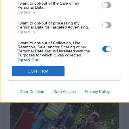
I want to opt-out of the Sale of my
Personal Data.
Opted In
I want to opt-out of processing my
Personal Data for Targeted Advertising.
Opted In
MOTOMAIS
I want to opt-out of Collection, Use,
Indian Chief Vintage Sturgis – Nova versão
Retention, Sale, and/or Sharing of my
limitada
Personal Data that Is Unrelated with the
Purposes for which it was collected.
A nova Indian Chief Vintage Sturgis, SD Edition,
Opted Out
homenageia o papel fundamental da Indian Motorcycle nas
origens do encontro...
CONFIRM
POR
FERNANDO NETO
7 AGOSTO, 2026
Data Deletion
Data Access
Privacy Policy