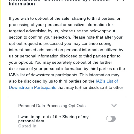
Information
If you wish to opt-out of the sale, sharing to third parties, or
processing of your personal or sensitive information for
targeted advertising by us, please use the below opt-out
section to confirm your selection. Please note that after your
EQUIPAMENTOS
opt-out request is processed you may continue seeing
interest-based ads based on personal information utilized by
Leatt eleva a aventura com a nova ADV
us or personal information disclosed to third parties prior to
HydraDri 8.5
your opt-out. You may separately opt-out of the further
A Leatt lança a ADV HydraDri 8.5 para quem vive a
disclosure of your personal information by third parties on the
aventura sem limites. A marca aposta numa bota...
IAB’s list of downstream participants. This information may
also be disclosed by us to third parties on the
IAB’s List of
POR
BEATRIZ ALEXANDRE
10 AGOSTO, 2026
Downstream Participants
that may further disclose it to other
third parties.
Personal Data Processing Opt Outs
I want to opt-out of the Sharing of my
personal data.
Opted In