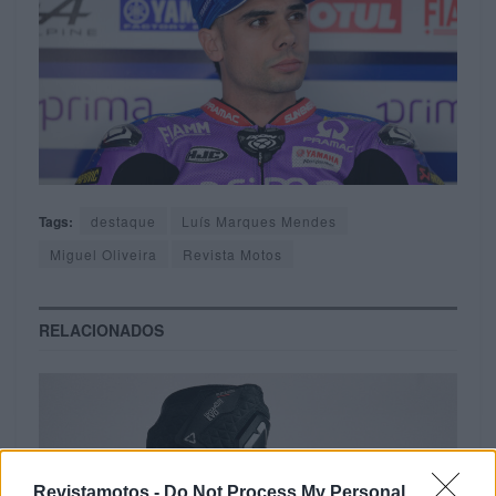
Tags:
destaque
Luís Marques Mendes
Miguel Oliveira
Revista Motos
RELACIONADOS
Revistamotos -
Do Not Process My Personal