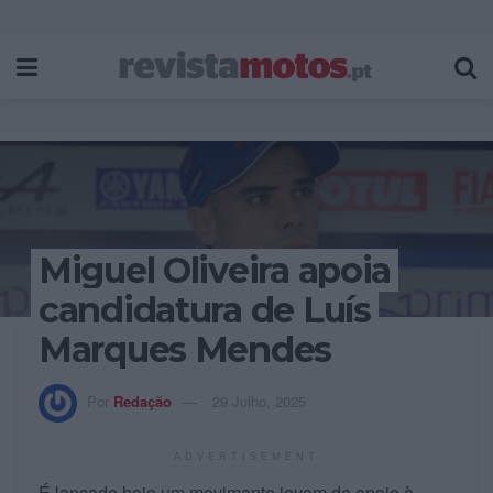
Miguel Oliveira apoia
candidatura de Luís
Marques Mendes
Por
Redação
29 Julho, 2025
ADVERTISEMENT
É lançado hoje um movimento jovem de apoio à