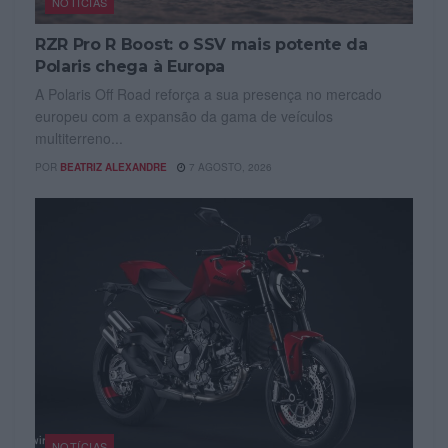
NOTÍCIAS
RZR Pro R Boost: o SSV mais potente da
Polaris chega à Europa
A Polaris Off Road reforça a sua presença no mercado
europeu com a expansão da gama de veículos
multiterreno...
POR
BEATRIZ ALEXANDRE
7 AGOSTO, 2026
NOTÍCIAS