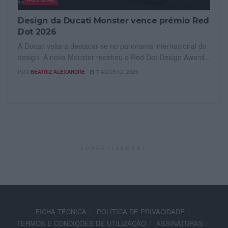
Design da Ducati Monster vence prémio Red
Dot 2026
A Ducati volta a destacar-se no panorama internacional do
design. A nova Monster recebeu o Red Dot Design Award...
POR
BEATRIZ ALEXANDRE
7 AGOSTO, 2026
ADVERTISEMENT
FICHA TÉCNICA
POLÍTICA DE PRIVACIDADE
TERMOS E CONDIÇÕES DE UTILIZAÇÃO
ASSINATURAS