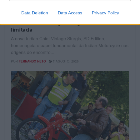
MOTOMAIS
Data Deletion
Data Access
Privacy Policy
Indian Chief Vintage Sturgis – Nova versão
limitada
A nova Indian Chief Vintage Sturgis, SD Edition,
homenageia o papel fundamental da Indian Motorcycle nas
origens do encontro...
POR
FERNANDO NETO
7 AGOSTO, 2026