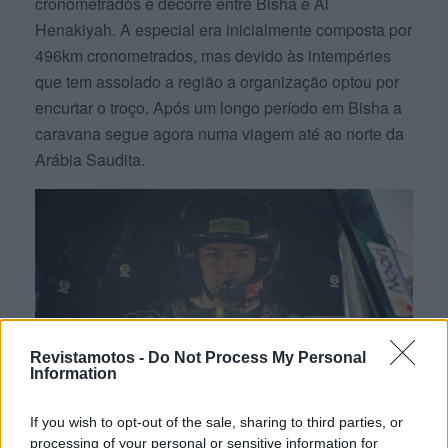
cronometrados e decorre entre Bisha e Al
Henakiyah. A especial era inicialmente composta por
496km cronometrados, mas devido às intempéries
que tem assolado a região a organização optou por
encurtar o troço. Após um longo período em Bisha a
caravana segue agora numa viagem até ao norte da
Arábia Saudita.
Revistamotos -
Do Not Process My Personal
Information
If you wish to opt-out of the sale, sharing to third parties, or
processing of your personal or sensitive information for