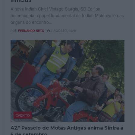
limitada
A nova Indian Chief Vintage Sturgis, SD Edition,
homenageia o papel fundamental da Indian Motorcycle nas
origens do encontro...
POR
FERNANDO NETO
7 AGOSTO, 2026
EVENTO
42.º Passeio de Motas Antigas anima Sintra a
5 de setembro