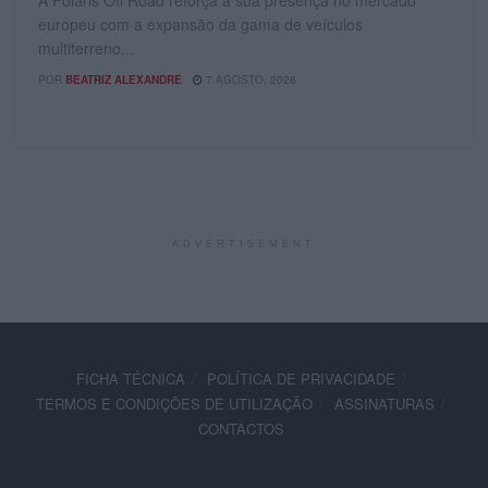
europeu com a expansão da gama de veículos
multiterreno...
POR
BEATRIZ ALEXANDRE
7 AGOSTO, 2026
ADVERTISEMENT
FICHA TÉCNICA
POLÍTICA DE PRIVACIDADE
TERMOS E CONDIÇÕES DE UTILIZAÇÃO
ASSINATURAS
CONTACTOS