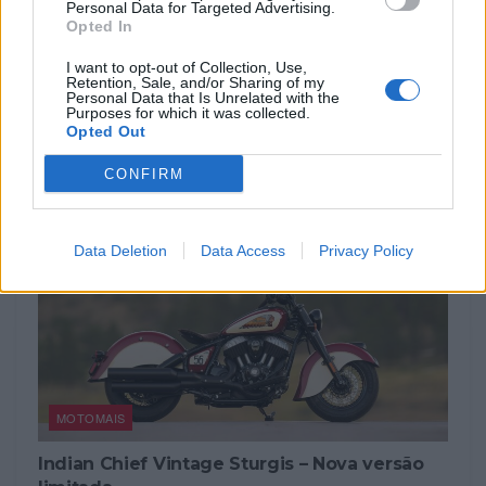
Leatt eleva a aventura com a nova ADV
Personal Data for Targeted Advertising.
Opted In
HydraDri 8.5
A Leatt lança a ADV HydraDri 8.5 para quem vive a
I want to opt-out of Collection, Use,
aventura sem limites. A marca aposta numa bota...
Retention, Sale, and/or Sharing of my
Personal Data that Is Unrelated with the
Purposes for which it was collected.
POR
BEATRIZ ALEXANDRE
10 AGOSTO, 2026
Opted Out
CONFIRM
Data Deletion
Data Access
Privacy Policy
MOTOMAIS
Indian Chief Vintage Sturgis – Nova versão