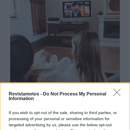
Revistamotos -
Do Not Process My Personal
Fonte: Facebook Gonçalo Uva
Information
Aliás, sendo cunhado de
Tiago Teotónio
que também
If you wish to opt-out of the sale, sharing to third parties, or
por aqui já passou e é também um fã das motos, há
processing of your personal or sensitive information for
até a possibilidade de andarem juntos e fazerem
targeted advertising by us, please use the below opt-out