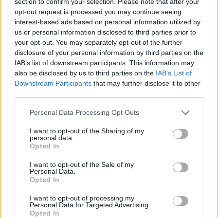
viagens e passeios em família, o que dá ainda uma
section to confirm your selection. Please note that after your
opt-out request is processed you may continue seeing
maior grandeza e alegria ao uso da moto.
interest-based ads based on personal information utilized by
us or personal information disclosed to third parties prior to
Ainda um destaque para ser atualmente embaixador
your opt-out. You may separately opt-out of the further
da marca BMW e de ter inclusivamente feito um
disclosure of your personal information by third parties on the
vídeo muito interessante sobre o que é um luxo e
IAB’s list of downstream participants. This information may
começa da melhor forma:
luxo é ter um teto para a
also be disclosed by us to third parties on the
IAB’s List of
Downstream Participants
that may further disclose it to other
família
, mas nada como ver o vídeo (só faltam
third parties.
mesmo as imprescindíveis luvas):
Personal Data Processing Opt Outs
I want to opt-out of the Sharing of my
personal data.
Opted In
I want to opt-out of the Sale of my
Personal Data.
Opted In
I want to opt-out of processing my
Personal Data for Targeted Advertising.
Opted In