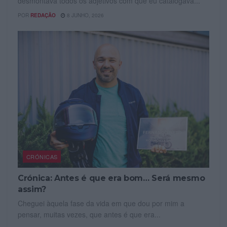
desmontava todos os adjetivos com que eu catalogava...
POR
REDAÇÃO
8 JUNHO, 2026
CRÓNICAS
Crónica: Antes é que era bom… Será mesmo
assim?
Cheguei àquela fase da vida em que dou por mim a
pensar, muitas vezes, que antes é que era...