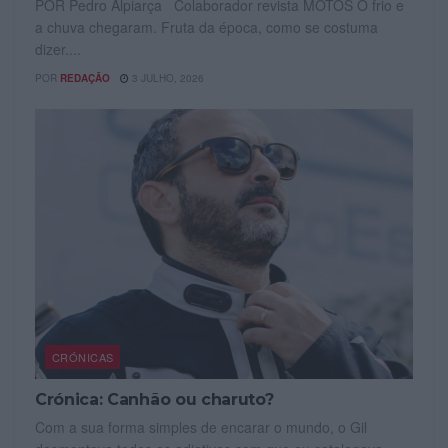
POR Pedro Alpiarça Colaborador revista MOTOS O frio e
a chuva chegaram. Fruta da época, como se costuma
dizer....
POR
REDAÇÃO
3 JULHO, 2026
CRÓNICAS
Crónica: Canhão ou charuto?
Com a sua forma simples de encarar o mundo, o Gil