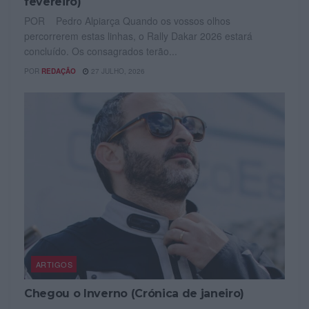
fevereiro)
POR Pedro Alpiarça Quando os vossos olhos
percorrerem estas linhas, o Rally Dakar 2026 estará
concluído. Os consagrados terão...
POR
REDAÇÃO
27 JULHO, 2026
ARTIGOS
Chegou o Inverno (Crónica de janeiro)