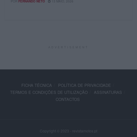
POR
FERNANDO NETO
13 MAIO, 2026
ADVERTISEMENT
FICHA TÉCNICA
POLÍTICA DE PRIVACIDADE
TERMOS E CONDIÇÕES DE UTILIZAÇÃO
ASSINATURAS
CONTACTOS
Copyright © 2023 - revistamotos.pt