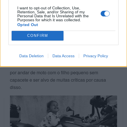
À mulher de César não
I want to opt-out of Collection, Use,
Retention, Sale, and/or Sharing of my
Personal Data that Is Unrelated with the
basta ser, é preciso também
Purposes for which it was collected.
Opted Out
parecer!
CONFIRM
Esta conhecida expressão tem aplicação direta na
vida do casal e até já tínhamos partilhado uma
Data Deletion
Data Access
Privacy Policy
situação com contornos similares, esta relativa à
cantora
Pink
e mais concretamente ao seu marido
por andar de moto com o filho pequeno sem
capacete e ser alvo de muitas críticas por causa
disso.