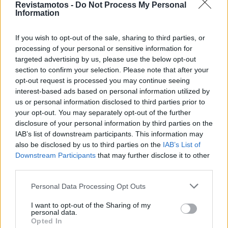
espaço para confirmações e desforras.
Revistamotos -
Do Not Process My Personal
Information
Nos Infantis B, repetiu‑se o cenário da véspera. Enzo
Pereira e Enzo Esperança dividiram as qualificações
If you wish to opt-out of the sale, sharing to third parties, or
e Pereira voltou a vencer a final, desta vez batendo
processing of your personal or sensitive information for
targeted advertising by us, please use the below opt-out
Rodrigo Mendes. Já nos Infantis A, Enzo Mateus
section to confirm your selection. Please note that after your
respondeu com força e venceu tudo, mostrando ritmo
opt-out request is processed you may continue seeing
sólido no novo piso.
interest-based ads based on personal information utilized by
us or personal information disclosed to third parties prior to
Em Mini Flat Track, Duarte Fernandes voltou a
your opt-out. You may separately opt-out of the further
dominar e somou mais três vitórias, mantendo um
disclosure of your personal information by third parties on the
IAB’s list of downstream participants. This information may
registo perfeito no campeonato. O mesmo aconteceu
also be disclosed by us to third parties on the
IAB’s List of
nas Tracker, onde Luís Sousa voltou a vencer todas
Downstream Participants
that may further disclose it to other
as corridas, sempre seguido por José Alves e Carlos
third parties.
Sampaio.
Personal Data Processing Opt Outs
Nas Power Bike, os triunfos dividiram‑se novamente.
I want to opt-out of the Sharing of my
Fábio Felícia venceu a MQ1, Luís Sousa ganhou a
personal data.
Opted In
MQ2 e Henrique Pinheiro voltou a vencer a final,