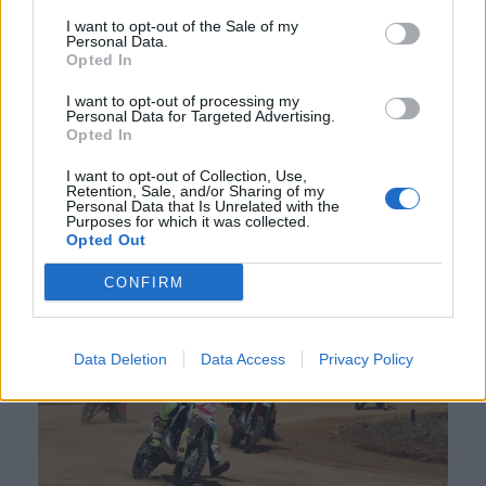
repetindo o feito de sábado.
I want to opt-out of the Sale of my
Personal Data.
Opted In
Nas Promo Bike, Miguel Fernandes voltou a vencer
tudo, apesar da forte oposição de André Felícia. E,
I want to opt-out of processing my
Personal Data for Targeted Advertising.
finalmente, nas Dirt Bike, Fernandes repetiu o hat
Opted In
trick, mas com Álvaro Pereira sempre muito perto. Na
final, a diferença entre ambos foi de apenas 0,2
I want to opt-out of Collection, Use,
Retention, Sale, and/or Sharing of my
segundos, o que elevou ainda mais a tensão.
Personal Data that Is Unrelated with the
Purposes for which it was collected.
Opted Out
CONFIRM
Data Deletion
Data Access
Privacy Policy