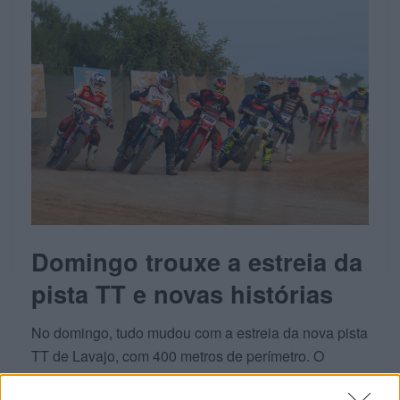
Domingo trouxe a estreia da
pista TT e novas histórias
No domingo, tudo mudou com a estreia da nova pista
TT de Lavajo, com 400 metros de perímetro. O
traçado trouxe novos desafios e, por isso, abriu