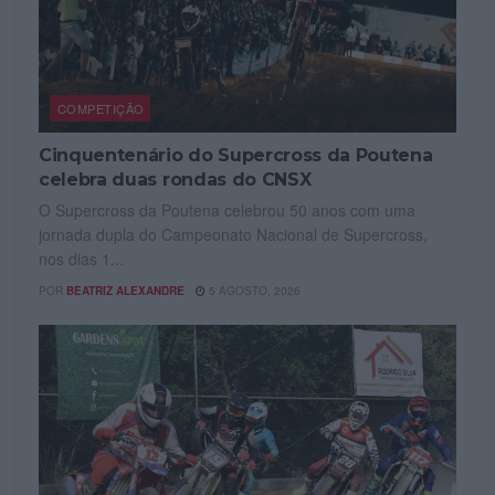
COMPETIÇÃO
Cinquentenário do Supercross da Poutena
celebra duas rondas do CNSX
O Supercross da Poutena celebrou 50 anos com uma
jornada dupla do Campeonato Nacional de Supercross,
nos dias 1...
POR
BEATRIZ ALEXANDRE
5 AGOSTO, 2026