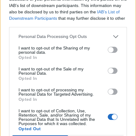
participação feminina da francesa Mathilde Denis,
IAB’s list of downstream participants. This information may
em Honda, e da belga Amandine Verstappen, em
also be disclosed by us to third parties on the
IAB’s List of
Yamaha, nas motos e da francesa Nathanaelle
Downstream Participants
that may further disclose it to other
Abgrall, em Yamaha, nos Quad.
third parties.
Personal Data Processing Opt Outs
Participação da Equipa
I want to opt-out of the Sharing of my
CFMOTO / MOTOS nos
personal data.
Opted In
Quads
I want to opt-out of the Sale of my
Personal Data.
Depois do resultado positivo na
na Baja 500
Opted In
Portalegre
eis que a CFMOTO e a MOTOS voltam a
I want to opt-out of processing my
correr juntas aos comandos dos
Quad CFORCE
Personal Data for Targeted Advertising.
1000
.
Opted In
I want to opt-out of Collection, Use,
Desta vez a CFMOTO tem como piloto Tiago Gomes
Retention, Sale, and/or Sharing of my
Personal Data that Is Unrelated with the
(pluri-campeão nacional de QX) e o jornalista
Purposes for which it was collected.
Domingos Janeiro continua em representação da
Opted Out