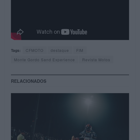
Tags:
CFMOTO
destaque
FIM
Monte Gordo Sand Experience
Revista Motos
RELACIONADOS