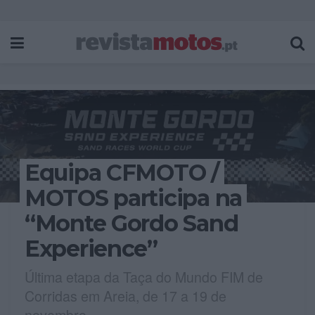
Equipa CFMOTO /
MOTOS participa na
“Monte Gordo Sand
Experience”
Última etapa da Taça do Mundo FIM de
Corridas em Areia, de 17 a 19 de
novembro