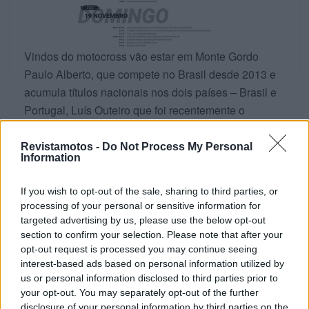
Vindos do motocross vão estar em Monte Gordo
Paulo Alberto, que compete no Brasil desde 2013 e
acumula títulos nacionais nos dois países – Brasil e
Portugal, Luís Outeiro que foi recentemente o
representante luso na classe MXGP no Motocross
das Nações e André Sérgio, vice-campeão nacional
Revistamotos -
Do Not Process My Personal
Information
de Motocross MX1 e que recentemente foi 2º
classificado na Baja Portalegre 500.
If you wish to opt-out of the sale, sharing to third parties, or
processing of your personal or sensitive information for
Vindos do Todo-o-Terreno estarão os campeões
targeted advertising by us, please use the below opt-out
nacionais absoluto de moto e quad, António Maio e
section to confirm your selection. Please note that after your
Luis Fernandes, ambos em Yamaha e o campeão
opt-out request is processed you may continue seeing
Júnior Moto João Duarte em Honda.
interest-based ads based on personal information utilized by
us or personal information disclosed to third parties prior to
A Monte Gordo Sand Experience conta ainda com a
your opt-out. You may separately opt-out of the further
disclosure of your personal information by third parties on the