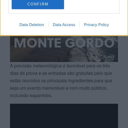
MOTOS.
CONFIRM
Data Deletion
Data Access
Privacy Policy
A previsão meteorológica é favorável para os três
dias da prova e as entradas são gratuitas pelo que
estão reunidos os principais ingredientes para que
seja um evento memorável e com muito público,
incluindo espanhóis.