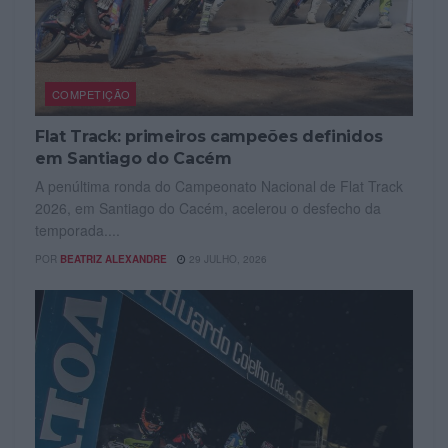
COMPETIÇÃO
Flat Track: primeiros campeões definidos
em Santiago do Cacém
A penúltima ronda do Campeonato Nacional de Flat Track
2026, em Santiago do Cacém, acelerou o desfecho da
temporada....
POR
BEATRIZ ALEXANDRE
29 JULHO, 2026