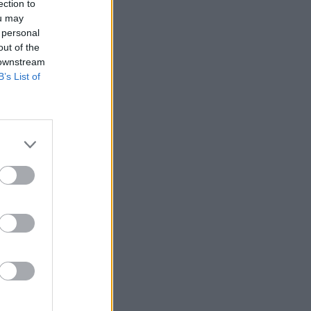
ection to
ou may
 personal
out of the
 downstream
B’s List of