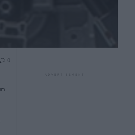
0
ADVERTISEMENT
 um
s