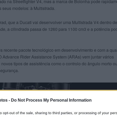
çado na Streetfighter V4, mas a marca de Bolonha pode rapidam
s seus modelos: à Multistrada.
rrad, que a Ducati vai desenvolver uma Multistrada V4 dentro d
rdade, a cilindrada passa de 1260 para 1100 cm3 e a potência po
is recente pacote tecnológico em desenvolvimento e com a qua
O Advance Rider Assistance System (ARAs) vem juntar vários
 novos tipos de assistência como o controlo do ângulo morto o
 segurança.
tos -
Do Not Process My Personal Information
to opt-out of the sale, sharing to third parties, or processing of your per