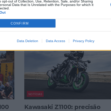
o opt-out of Collection, Use, Retention, Sale, and/or Sharing
tistrada
Panigale
V4
ersonal Data that Is Unrelated with the Purposes for which it
lected.
Out
CONFIRM
Data Deletion
Data Access
Privacy Policy
NOTÍCIAS
100
Kawasaki Z1100: precisão