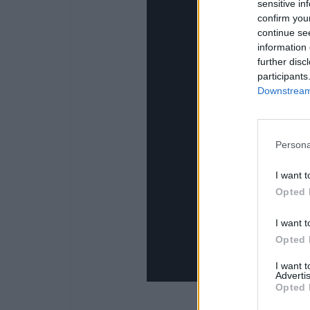
sensitive in
confirm you
continue se
information 
further disc
participants
Downstream 
Persona
I want t
Opted 
I want t
Opted 
I want 
Advertis
Opted 