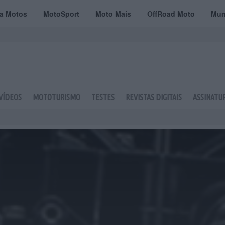
ta Motos
MotoSport
Moto Mais
OffRoad Moto
Mun
VÍDEOS
MOTOTURISMO
TESTES
REVISTAS DIGITAIS
ASSINATU