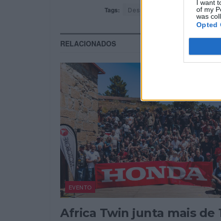
I want t
Tags:
Desmosedici
Ducati
Mul
of my P
was col
Opted 
RELACIONADOS
EVENTO
Africa Twin junta mais de 