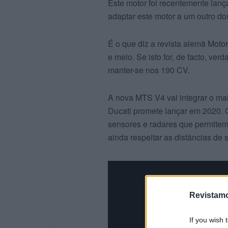
Este motor foi recentemente lan
adaptar este motor a um outro do
É o que diz a revista alemã Moto
e meio. Se isto for, de facto, ve
manter-se nos 190 CV.
A nova MTS V4 vai integrar o ma
Ducati promete lançar em 2020. 
sensores e radares que permitem
ainda respeitar as distâncias de
Revistamo
If you wish 