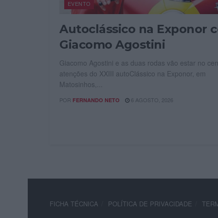
EVENTO
Autoclássico na Exponor 
Giacomo Agostini
Giacomo Agostini e as duas rodas vão estar no cen
atenções do XXIII autoClássico na Exponor, em
Matosinhos,...
POR
6 AGOSTO, 2026
FERNANDO NETO
FICHA TÉCNICA
POLÍTICA DE PRIVACIDADE
TERM