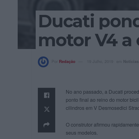
Ducati pond
motor V4 a
Por
Redação
19 Julho, 2019
em
Notícias
No ano passado, a Ducati proce
ponto final ao reino do motor bic
cilindros em V Desmosedici Stra
O construtor afirmou rapidamente
seus modelos.