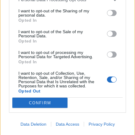
I want to opt-out of the Sharing of my
personal data.
Opted In
NOTÍCIAS
I want to opt-out of the Sale of my
Personal Data.
Ducati Multistrada 1260 Enduro
Opted In
conquista Rali Transanatolia 2020 na sua
I want to opt-out of processing my
categoria
Personal Data for Targeted Advertising.
Opted In
4 SETEMBRO, 2020
I want to opt-out of Collection, Use,
Retention, Sale, and/or Sharing of my
Personal Data that Is Unrelated with the
Purposes for which it was collected.
Opted Out
CONFIRM
Data Deletion
Data Access
Privacy Policy