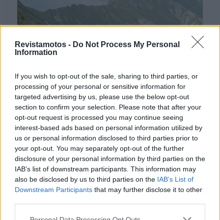
Revistamotos -
Do Not Process My Personal
Information
If you wish to opt-out of the sale, sharing to third parties, or
NOTÍCIAS
processing of your personal or sensitive information for
targeted advertising by us, please use the below opt-out
4 anos de garantia oficial em todas as
section to confirm your selection. Please note that after your
Ducati e Ducati Scrambler
opt-out request is processed you may continue seeing
interest-based ads based on personal information utilized by
20 JANEIRO, 2021
us or personal information disclosed to third parties prior to
your opt-out. You may separately opt-out of the further
disclosure of your personal information by third parties on the
IAB’s list of downstream participants. This information may
also be disclosed by us to third parties on the
IAB’s List of
Downstream Participants
that may further disclose it to other
third parties.
Personal Data Processing Opt Outs