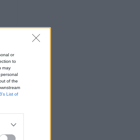
sonal or
ection to
ou may
 personal
out of the
 downstream
B’s List of