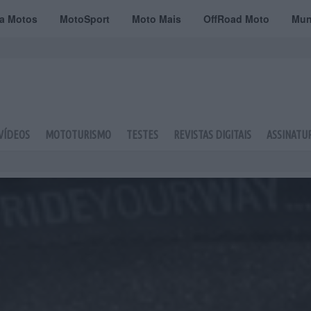
ta Motos
MotoSport
Moto Mais
OffRoad Moto
Mun
VÍDEOS
MOTOTURISMO
TESTES
REVISTAS DIGITAIS
ASSINATU