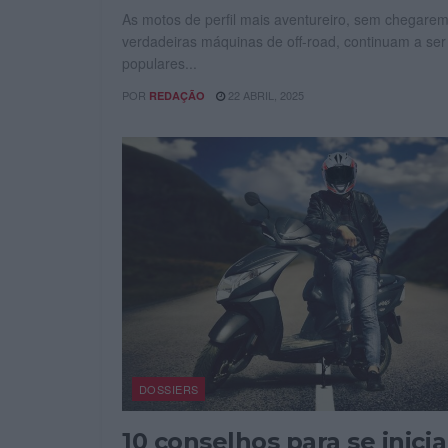
As motos de perfil mais aventureiro, sem chegarem
verdadeiras máquinas de off-road, continuam a ser
populares...
POR
22 ABRIL, 2025
REDAÇÃO
DOSSIERS
10 conselhos para se inicia