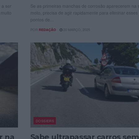
 a ser
Se as primeiras manchas de corrosão aparecerem na 
 muito
moto, precisa de agir rapidamente para eliminar esses
pontos de...
POR
20 MARÇO, 2025
REDAÇÃO
DOSSIERS
r na
Sabe ultrapassar carros sem