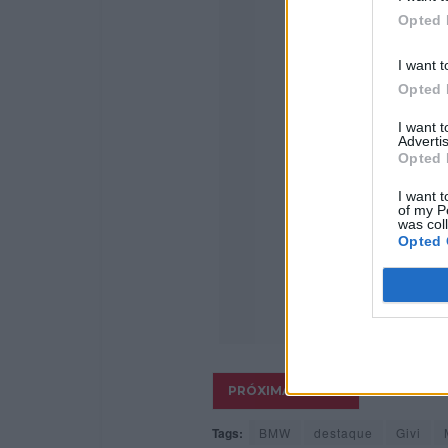
Opted 
I want t
Opted 
I want 
Advertis
Opted 
I want t
of my P
was col
Opted 
Tags:
BMW
destaque
Givi