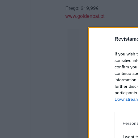
Preço: 219,99€
www.goldenbat.pt
Revistamo
If you wish 
sensitive in
confirm you
continue se
information 
further disc
participants
Downstream 
Persona
I want t