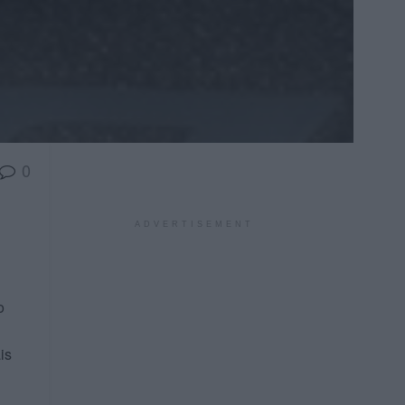
0
ADVERTISEMENT
o
is