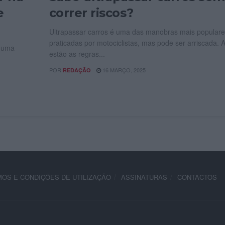
e
correr riscos?
Ultrapassar carros é uma das manobras mais populare
praticadas por motociclistas, mas pode ser arriscada. 
r uma
estão as regras...
POR
16 MARÇO, 2025
REDAÇÃO
OS E CONDIÇÕES DE UTILIZAÇÃO
ASSINATURAS
CONTACTOS