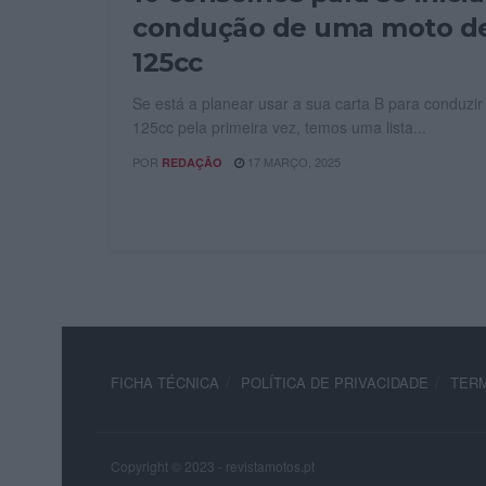
condução de uma moto d
125cc
Se está a planear usar a sua carta B para conduzi
125cc pela primeira vez, temos uma lista...
POR
17 MARÇO, 2025
REDAÇÃO
FICHA TÉCNICA
POLÍTICA DE PRIVACIDADE
TERM
Copyright © 2023 - revistamotos.pt