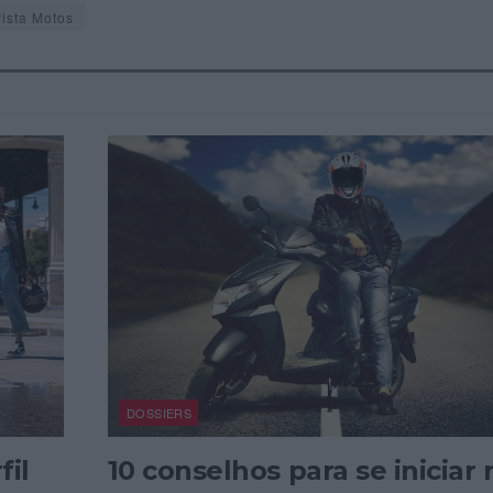
ista Motos
DOSSIERS
fil
10 conselhos para se iniciar 