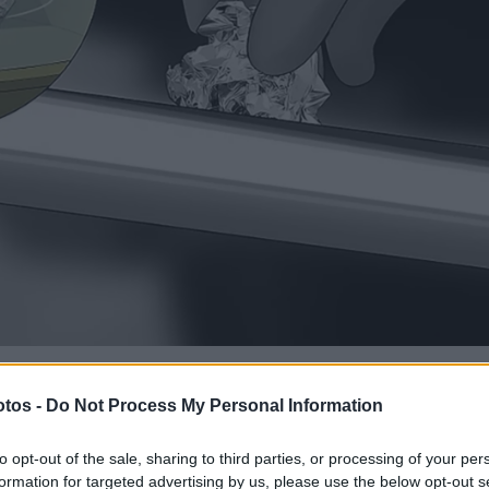
tos -
Do Not Process My Personal Information
r tratado com o papel-alumínio embebido na tigela com água, p
o contrário do que possa pensar, não é preciso aplicar muita
to opt-out of the sale, sharing to third parties, or processing of your per
 uma fricção suave é suficiente para produzir o óxido de alumín
formation for targeted advertising by us, please use the below opt-out s