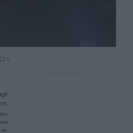
0
ADVERTISEMENT
gir
er.
lho,
rosão
e as