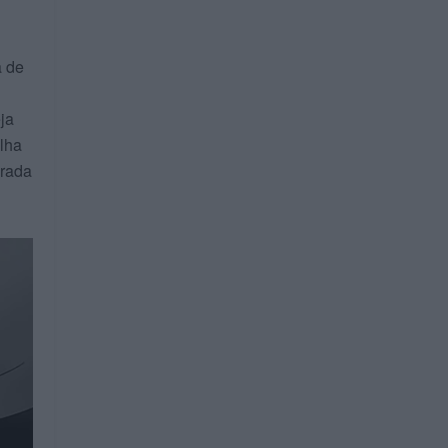
a de
ja
olha
erada