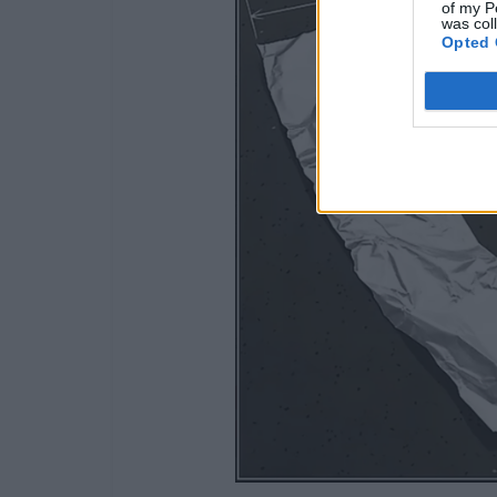
of my P
was col
Opted 