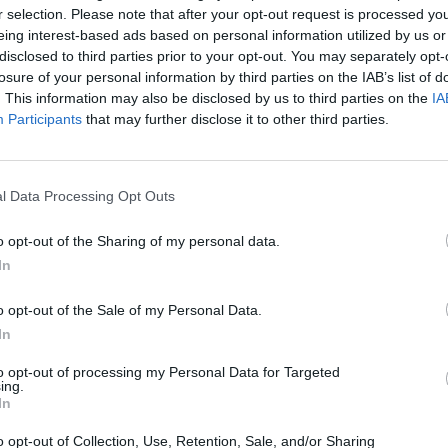
o funcionar corretamente, a ferrugem desaparecerá gradualment
r selection. Please note that after your opt-out request is processed y
eing interest-based ads based on personal information utilized by us or
 necessário trocar o papel alumínio de vez em quando: como regr
disclosed to third parties prior to your opt-out. You may separately opt-
vo a cada 30 cm, mas você mesmo perceberá quando será
losure of your personal information by third parties on the IAB’s list of
e eficácia. Se a superfície cromada já estiver danificada pela
. This information may also be disclosed by us to third parties on the
IA
io sem apertá-lo muito, molhe-o em água e esfregue-o um pou
Participants
that may further disclose it to other third parties.
o papel alumínio suavizarão a área danificada e removerão
bora você provavelmente não consiga restaurar o brilho origina
l Data Processing Opt Outs
e removida toda a oxidação, resta apenas limpar as peças da p
o opt-out of the Sharing of my personal data.
 esponja húmida ou diretamente com a mangueira de jardim.
In
m pano de microfibra limpo e resista à tentação de deixar o
deixará manchas de água desagradáveis.
o opt-out of the Sale of my Personal Data.
In
to opt-out of processing my Personal Data for Targeted
ing.
In
o opt-out of Collection, Use, Retention, Sale, and/or Sharing