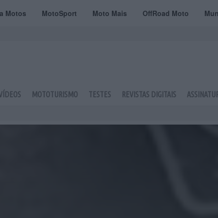
ta Motos
MotoSport
Moto Mais
OffRoad Moto
Mun
VÍDEOS
MOTOTURISMO
TESTES
REVISTAS DIGITAIS
ASSINATU