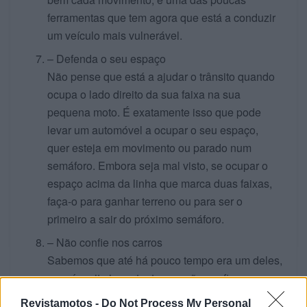
ferramentas que tem agora que está a conduzir
um veículo mais vulnerável.
– Defenda o seu espaço
Não pense que está a ajudar o trânsito quando
ocupa o lado direito da sua faixa na sua
pequena moto. É exatamente isso que pode
levar um automóvel a ocupar o seu espaço,
quer esteja em movimento ou parado num
semáforo. Embora seja mal visto, se ocupar o
espaço acima da linha que marca duas faixas,
faça-o para ganhar terreno ou para ser o
primeiro a sair do próximo semáforo.
– Não confie nos carros
Sabemos que até há pouco tempo era um deles,
mas é muito importante que não confie nas
manobras de um carro, esteja atento a qualquer
Revistamotos -
Do Not Process My Personal