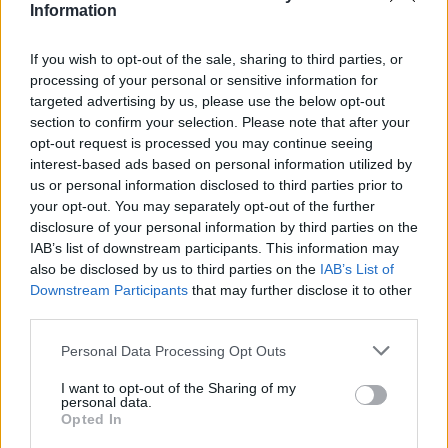
imprevisto. Não o vão magoar intencionalmente,
Information
isso é certo, mas o grande número de carros
nas ruas inclui estatisticamente um bom número
If you wish to opt-out of the sale, sharing to third parties, or
processing of your personal or sensitive information for
de condutores realmente distraídos.
targeted advertising by us, please use the below opt-out
– Não se anime demasiado
section to confirm your selection. Please note that after your
opt-out request is processed you may continue seeing
Chegou ao asfalto e seguiu todos os nossos
interest-based ads based on personal information utilized by
conselhos sem incidentes, mas agora chega um
us or personal information disclosed to third parties prior to
momento realmente importante. Não pense que
your opt-out. You may separately opt-out of the further
é um veterano, é aí que pode começar o
disclosure of your personal information by third parties on the
momento mais perigoso para si, porque,
IAB’s list of downstream participants. This information may
also be disclosed by us to third parties on the
IAB’s List of
inconscientemente, começa a pensar que tudo
Downstream Participants
that may further disclose it to other
isto “também não foi assim tão complicado”. É
third parties.
claro que fez algo bem, mas ainda tem muito
Personal Data Processing Opt Outs
para ver e aprender.
Em relação às temidas quedas, não
I want to opt-out of the Sharing of my
personal data.
concordamos com o ditado popular que diz
Opted In
“aprende-se a andar de moto caindo”. É certo