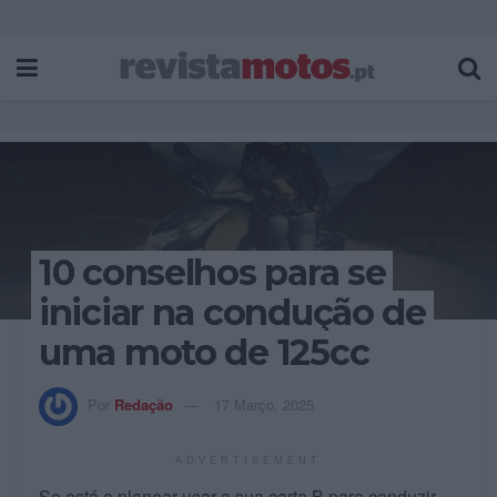
10 conselhos para se
iniciar na condução de
uma moto de 125cc
Por
Redação
17 Março, 2025
ADVERTISEMENT
Se está a planear usar a sua carta B para conduzir