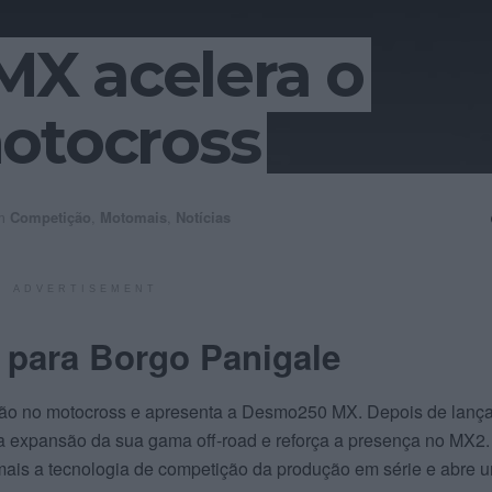
X acelera o
otocross
m
Competição
,
Motomais
,
Notícias
ADVERTISEMENT
para Borgo Panigale
ão no motocross e apresenta a Desmo250 MX. Depois de lança
 expansão da sua gama off‑road e reforça a presença no MX2.
mais a tecnologia de competição da produção em série e abre 