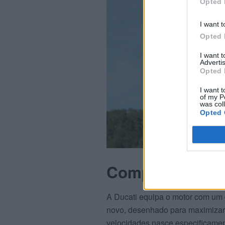
Opted 
I want t
Opted 
I want 
Advertis
Opted 
I want t
of my P
was col
Opted 
Componentes cr
A Ducati equipa o motor com um 
novo, desenhado para maximizar 
velocidades nasce especificament