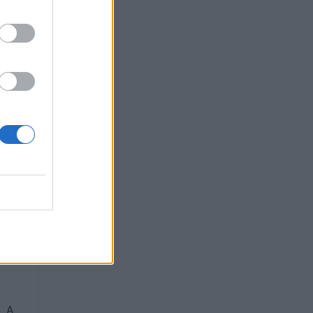
mo
. A