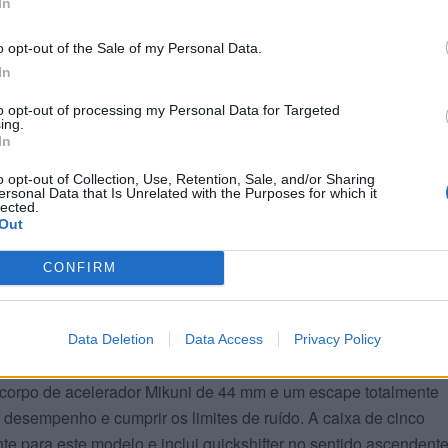
In
o opt-out of the Sale of my Personal Data.
In
to opt-out of processing my Personal Data for Targeted
ing.
In
o opt-out of Collection, Use, Retention, Sale, and/or Sharing
ersonal Data that Is Unrelated with the Purposes for which it
lected.
Out
CONFIRM
iados para rendimento máxi
Data Deletion
Data Access
Privacy Policy
corpo de acelerador Mikuni de 44 mm e um escape totalmente
desempenho e cumprir os limites de ruído. A caixa de cinco
e para este modelo e inclui quickshifter no sentido ascendente