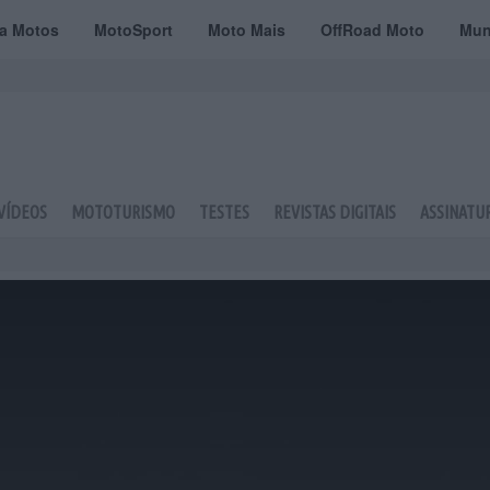
ta Motos
MotoSport
Moto Mais
OffRoad Moto
Mun
VÍDEOS
MOTOTURISMO
TESTES
REVISTAS DIGITAIS
ASSINATU