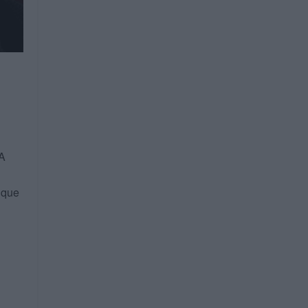
 A
 que