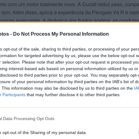
o com um motor totalmente novo. A Ducati reduz peso, compa
0 rpm. Além disso, aplica a experiência da Panigale V4 R e repl
cnicas avançadas. A dinâmica dos fluidos acelera, as conduta
o das válvulas reage com precisão absoluta.
tos -
Do Not Process My Personal Information
sso, cria uma curva de binário cheia, forte e constante. A moto
to opt-out of the sale, sharing to third parties, or processing of your per
 no meio e explode em altas. E, graças ao sistema desmodrómi
formation for targeted advertising by us, please use the below opt-out s
ilidade total. Assim, arranca com mais força, sai das curvas c
r selection. Please note that after your opt-out request is processed y
as sobre‑rotações, exatamente onde as corridas se decidem.
eing interest-based ads based on personal information utilized by us or
disclosed to third parties prior to your opt-out. You may separately opt-
losure of your personal information by third parties on the IAB’s list of
. This information may also be disclosed by us to third parties on the
IA
Participants
that may further disclose it to other third parties.
l Data Processing Opt Outs
o opt-out of the Sharing of my personal data.