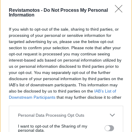
O Terródromo da Vila de Fronteira acolhe este fim de
Revistamotos -
Do Not Process My Personal
Information
semana as 24H TT Vila de Fronteira em cujo
programa se insere a prova de 4H, destinada aos
If you wish to opt-out of the sale, sharing to third parties, or
SSV. Sexta-feira, dia 1 de dezembro, entre as 11h45
processing of your personal or sensitive information for
e as 13h45 decorrem os treinos livres e
targeted advertising by us, please use the below opt-out
cronometrados. No sábado, dia 2 de dezembro tem
section to confirm your selection. Please note that after your
lugar a prova de resistência de 4H, a iniciar pelas
opt-out request is processed you may continue seeing
interest-based ads based on personal information utilized by
9h00
.
us or personal information disclosed to third parties prior to
your opt-out. You may separately opt-out of the further
Tags:
Challenge TT
destaque
disclosure of your personal information by third parties on the
Monte Gordo Sand Experience
Vila de Fronteira
IAB’s list of downstream participants. This information may
also be disclosed by us to third parties on the
IAB’s List of
Downstream Participants
that may further disclose it to other
RELACIONADOS
third parties.
Personal Data Processing Opt Outs
I want to opt-out of the Sharing of my
personal data.