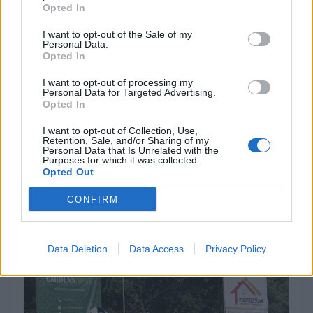
Opted In
I want to opt-out of the Sale of my
Personal Data.
Opted In
I want to opt-out of processing my
Personal Data for Targeted Advertising.
Opted In
I want to opt-out of Collection, Use,
COMPETIÇÃO
Retention, Sale, and/or Sharing of my
Personal Data that Is Unrelated with the
Purposes for which it was collected.
Cinquentenário do Supercross da Poutena
Opted Out
celebra duas rondas do CNSX
O Supercross da Poutena celebrou 50 anos com uma
CONFIRM
jornada dupla do Campeonato Nacional de Supercross,
nos dias 1...
Data Deletion
Data Access
Privacy Policy
POR
BEATRIZ ALEXANDRE
5 AGOSTO, 2026