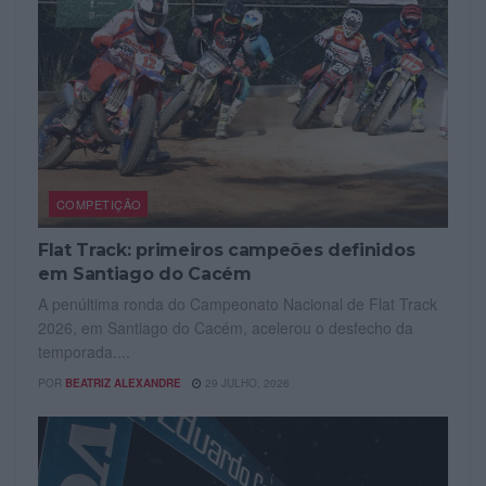
COMPETIÇÃO
Flat Track: primeiros campeões definidos
em Santiago do Cacém
A penúltima ronda do Campeonato Nacional de Flat Track
2026, em Santiago do Cacém, acelerou o desfecho da
temporada....
POR
BEATRIZ ALEXANDRE
29 JULHO, 2026