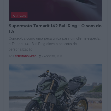
ARTIGOS
Supermoto Tamarit 142 Bull Ring – O som do
1%
Concebida como uma peça única para um cliente especial,
a Tamarit 142 Bull Ring eleva o conceito de
personalização...
POR
FERNANDO NETO
4 AGOSTO, 2026