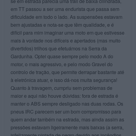
se em estrada parecia uma trail de baixa cilindrada,
em TT passou a ser uma endurista que passa sem
dificuldade em todo o lado. As suspensões estavam
bem ajustadas e nota-se que têm qualidade, e é
difícil para mim imaginar uma moto em que estivesse
mais à vontade nos difíceis e apertados (mas muito
divertidos) trilhos que efetuámos na Serra da
Gardunha. Optei quase sempre pelo modo A do
motor, o mais agressivo, e pelo modo Gravel do
controlo de tração, que permite derrapar bastante até
à eletrónica atuar, e isso dá-nos muita segurança!
Quanto à travagem, cumpriu sem problemas de
maior e aqui não houve dúvidas: fora de estrada é
manter o ABS sempre desligado nas duas rodas. Os
pneus IRC parecem ser um bom compromisso para
quem andar também na estrada, mas ainda assim as
pressões estavam ligeiramente mais baixas (a serra,
infelizmente pintada de negro devido aos incêndios,