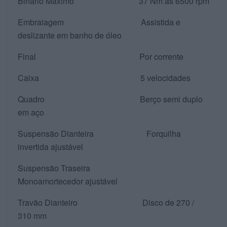
Binário Máximo 37 Nm às 6500 rpm
Embraiagem Assistida e
deslizante em banho de óleo
Final Por corrente
Caixa 5 velocidades
Quadro Berço semi duplo
em aço
Suspensão Dianteira Forquilha
invertida ajustável
Suspensão Traseira
Monoamortecedor ajustável
Travão Dianteiro Disco de 270 /
310 mm