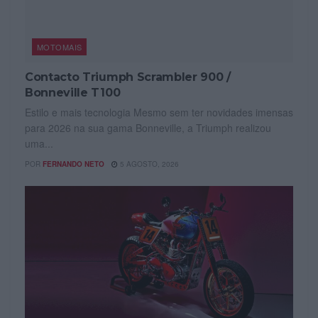
MOTOMAIS
Contacto Triumph Scrambler 900 /
Bonneville T100
Estilo e mais tecnologia Mesmo sem ter novidades imensas
para 2026 na sua gama Bonneville, a Triumph realizou
uma...
POR
FERNANDO NETO
5 AGOSTO, 2026