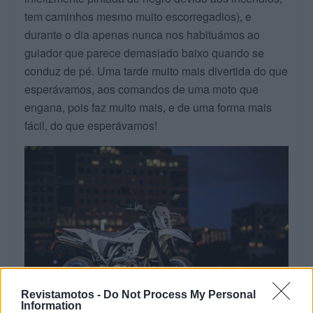
tem caminhos mesmo muito escorregadios), e
durante o dia apenas nunca nos habituámos ao
guiador que parece demasiado baixo quando se
conduz de pé. Uma tarde muito mais divertida do que
esperávamos, aos comandos de uma moto que
engana, pois faz muito mais, e de uma forma mais
fácil, do que esperávamos!
Revistamotos -
Do Not Process My Personal
Information