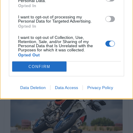
Personal Data.
não merecem reparos tal como os pneus e, tal como
Opted In
na versão S, o tato das duas manetes é excelente!
I want to opt-out of processing my
Ainda conseguimos ver que a SM alcança os 147
Personal Data for Targeted Advertising.
km/h de velocidade máxima (mais longa que a S) e
Opted In
que os consumos são também top, com uma média
I want to opt-out of Collection, Use,
de 3,5 l/100 km após cerca de 100 quilómetros,
Retention, Sale, and/or Sharing of my
Personal Data that Is Unrelated with the
inicialmente lentos em estrada húmida e depois
Purposes for which it was collected.
Opted Out
quase a fundo a seco.
CONFIRM
Data Deletion
Data Access
Privacy Policy