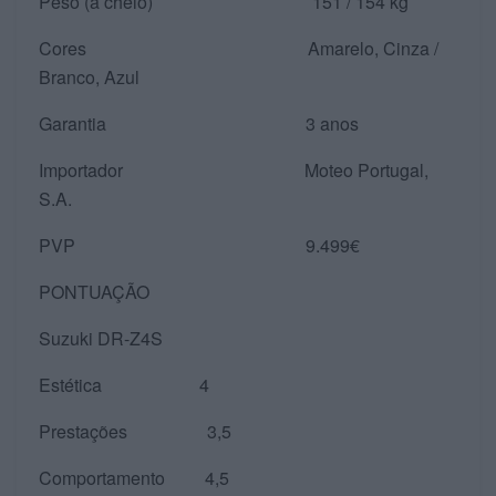
Peso (a cheio) 151 / 154 kg
Cores Amarelo, Cinza /
Branco, Azul
Garantia 3 anos
Importador Moteo Portugal,
S.A.
PVP 9.499€
PONTUAÇÃO
Suzuki DR-Z4S
Estética 4
Prestações 3,5
Comportamento 4,5