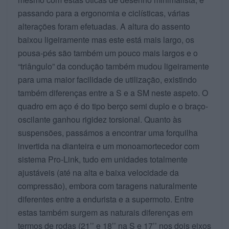
passando para a ergonomia e ciclísticas, várias
alterações foram efetuadas. A altura do assento
baixou ligeiramente mas este está mais largo, os
pousa-pés são também um pouco mais largos e o
“triângulo” da condução também mudou ligeiramente
para uma maior facilidade de utilização, existindo
também diferenças entre a S e a SM neste aspeto. O
quadro em aço é do tipo berço semi duplo e o braço-
oscilante ganhou rigidez torsional. Quanto às
suspensões, passámos a encontrar uma forquilha
invertida na dianteira e um monoamortecedor com
sistema Pro-Link, tudo em unidades totalmente
ajustáveis (até na alta e baixa velocidade da
compressão), embora com taragens naturalmente
diferentes entre a endurista e a supermoto. Entre
estas também surgem as naturais diferenças em
termos de rodas (21’’ e 18’’ na S e 17’’ nos dois eixos