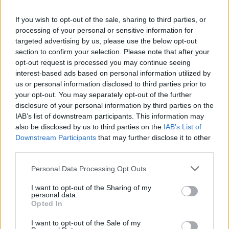
Ainda melhor?
If you wish to opt-out of the sale, sharing to third parties, or
processing of your personal or sensitive information for
Quanto à versão SM, metade do nosso percurso foi
targeted advertising by us, please use the below opt-out
realizado em estrada molhada já no dia seguinte, e
section to confirm your selection. Please note that after your
nessas condições sentimos sempre bastante
opt-out request is processed you may continue seeing
confiança. Encontramos muita agilidade mas sem
interest-based ads based on personal information utilized by
us or personal information disclosed to third parties prior to
perdermos estabilidade (por vezes, um dos
your opt-out. You may separately opt-out of the further
problemas das Supermoto que ficam com a direção
disclosure of your personal information by third parties on the
demasiado nervosa), e os baixos regimes do motor
IAB’s list of downstream participants. This information may
monocilíndrico foram uma ajuda nas condições
also be disclosed by us to third parties on the
IAB’s List of
Downstream Participants
that may further disclose it to other
escorregadias. Depois, o piso foi secando e à
third parties.
chegada às curvas rápidas à entrada de Castelo
Branco o asfalto já estava seco, onde desfrutámos
Personal Data Processing Opt Outs
muito. A sensação é que havíamos recuado 20 anos
I want to opt-out of the Sharing of my
no tempo, ao conduzirmos motos tão leves e
personal data.
Opted In
divertidas, que só querem curvas e mais curvas. A
caixa está bem escalonada, as suspensões e travões
I want to opt-out of the Sale of my