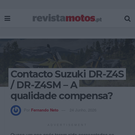
Contacto Suzuki DR-Z4S
/ DR-Z4SM – A
qualidade compensa?
Por
Fernando Neto
24 Junho, 2026
ADVERTISEMENT
Quase um ano após terem sido apresentadas na