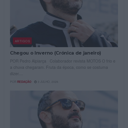
ARTIGOS
Chegou o Inverno (Crónica de janeiro)
POR Pedro Alpiarça Colaborador revista MOTOS O frio e
a chuva chegaram. Fruta da época, como se costuma
dizer....
POR
REDAÇÃO
3 JULHO, 2026