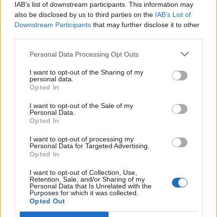
IAB’s list of downstream participants. This information may
mundo fora a descobrir novas inspirações culinárias,
also be disclosed by us to third parties on the
IAB’s List of
pessoas, cores e sabores.
Downstream Participants
that may further disclose it to other
third parties.
Veja também:
Luís Esparteiro: ator, realizador,
(Super) pai e motociclista
Personal Data Processing Opt Outs
I want to opt-out of the Sharing of my
personal data.
PÁGINA 1 DE 2
Opted In
Tags:
cozinha
destaque
Mototurismo
I want to opt-out of the Sale of my
Personal Data.
solidariedade
Opted In
I want to opt-out of processing my
Personal Data for Targeted Advertising.
RELACIONADOS
Opted In
I want to opt-out of Collection, Use,
Retention, Sale, and/or Sharing of my
Personal Data that Is Unrelated with the
Purposes for which it was collected.
Opted Out