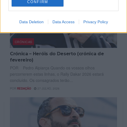
CONFIRM
Data Deletion
Data Access
Privacy Policy
CRÓNICAS
Crónica – Heróis do Deserto (crónica de
fevereiro)
POR Pedro Alpiarça Quando os vossos olhos
percorrerem estas linhas, o Rally Dakar 2026 estará
concluído. Os consagrados terão...
POR
REDAÇÃO
27 JULHO, 2026