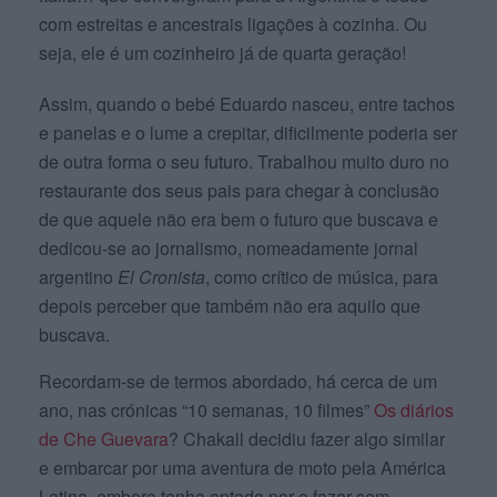
com estreitas e ancestrais ligações à cozinha. Ou
seja, ele é um cozinheiro já de quarta geração!
Assim, quando o bebé Eduardo nasceu, entre tachos
e panelas e o lume a crepitar, dificilmente poderia ser
de outra forma o seu futuro. Trabalhou muito duro no
restaurante dos seus pais para chegar à conclusão
de que aquele não era bem o futuro que buscava e
dedicou-se ao jornalismo, nomeadamente jornal
argentino
El Cronista
, como crítico de música, para
depois perceber que também não era aquilo que
buscava.
Recordam-se de termos abordado, há cerca de um
ano, nas crónicas “10 semanas, 10 filmes”
Os diários
de Che Guevara
? Chakall decidiu fazer algo similar
e embarcar por uma aventura de moto pela América
Latina, embora tenha optado por o fazer sem