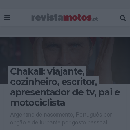
Chakall: viajante,
cozinheiro, escritor,
apresentador de tv, pai e
motociclista
Argentino de nascimento, Português por
opção e de turbante por gosto pessoal