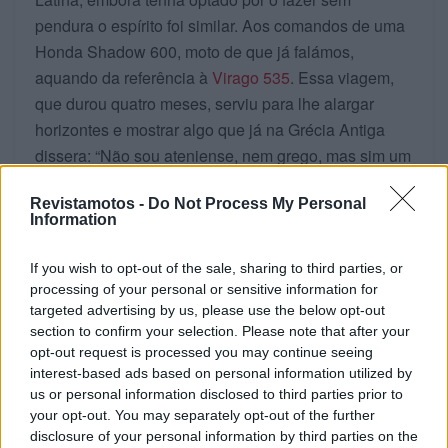
pendura o espírito foi similar. Aos comandos de uma
Honda Shadow 600, moto de que já falámos,
aquando da referência à
Virago 535
. Essa viagem,
que durou quatro meses, serviu para lhe alargar
horizontes e mostrar algo que já na Grécia Antiga
dissera: “Não sou ateniense, nem grego, mas sim um
cidadão do mundo!”
Revistamotos -
Do Not Process My Personal
Information
Finda essa viagem atravessa o Atlântico, chega a
Portugal onde fica algum tempo e depois e durante
If you wish to opt-out of the sale, sharing to third parties, or
cerca de dois anos enceta nova viagem, desta vez
processing of your personal or sensitive information for
por África, ao volante de um 4×4 para descobrir o
targeted advertising by us, please use the below opt-out
Continente, as pessoas ou a culinária. Só depois
section to confirm your selection. Please note that after your
opt-out request is processed you may continue seeing
acaba por verdadeiramente descobrir Portugal que
interest-based ads based on personal information utilized by
acaba por se tornar o seu porto de abrigo, o que não
us or personal information disclosed to third parties prior to
invalida que não continue a ser um viajante
your opt-out. You may separately opt-out of the further
compulsivo e a passar muito do seu tempo pelo
disclosure of your personal information by third parties on the