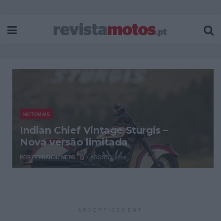
MOTOMAIS
Indian Chief Vintage Sturgis –
Nova versão limitada
POR
FERNANDO NETO
7 AGOSTO, 2026
ADVERTISEMENT