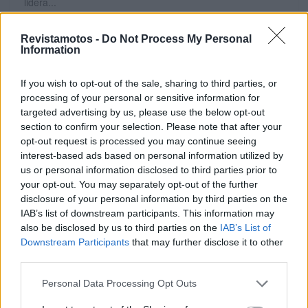
lidera...
POR
BEATRIZ ALEXANDRE
19 JUNHO, 2026
Revistamotos -
Do Not Process My Personal
Information
If you wish to opt-out of the sale, sharing to third parties, or
processing of your personal or sensitive information for
targeted advertising by us, please use the below opt-out
section to confirm your selection. Please note that after your
opt-out request is processed you may continue seeing
interest-based ads based on personal information utilized by
us or personal information disclosed to third parties prior to
your opt-out. You may separately opt-out of the further
disclosure of your personal information by third parties on the
IAB’s list of downstream participants. This information may
MOTOMAIS
also be disclosed by us to third parties on the
IAB’s List of
Downstream Participants
that may further disclose it to other
Honda Mugen da MotoTrofa destaca-se no
third parties.
Honda Customs
Da Península Ibérica para a Europa No final de maio
Personal Data Processing Opt Outs
ficaram conhecidos os vencedores do Garage Dreams, o
concurso que...