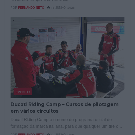
POR
FERNANDO NETO
16 JUNHO, 2026
EVENTO
Ducati Riding Camp – Cursos de pilotagem
em vários circuitos
Ducati Riding Camp é o nome do programa oficial de
formação da marca italiana, para que qualquer um tire o...
POR
FERNANDO NETO
12 JUNHO, 2026