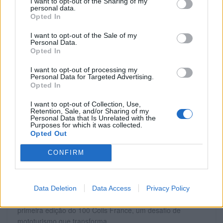
I want to opt-out of the Sharing of my
personal data.
POR
BEATRIZ ALEXANDRE
19 JUNHO, 2026
Opted In
I want to opt-out of the Sale of my
Personal Data.
Opted In
I want to opt-out of processing my
Personal Data for Targeted Advertising.
Opted In
I want to opt-out of Collection, Use,
Retention, Sale, and/or Sharing of my
Personal Data that Is Unrelated with the
Purposes for which it was collected.
Opted Out
CONFIRM
EVENTO
100 Colls France já abriu inscrições –
Mototurismo único
Data Deletion
Data Access
Privacy Policy
Será a região de Auvergne-Rhône-Alpes a receber a
primeira edição do 100 Colls France, um desafio de
mototurismo que transforma...