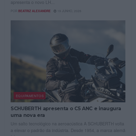
apresenta o novo LH...
POR
BEATRIZ ALEXANDRE
19 JUNHO, 2026
EQUIPAMENTOS
SCHUBERTH apresenta o C5 ANC e inaugura
uma nova era
Um salto tecnológico na aeroacústica A SCHUBERTH volta
a elevar o padrão da indústria. Desde 1954, a marca alemã