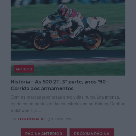
ARTIGOS
História – As 500 2T, 3ª parte, anos ’90 –
Corrida aos armamentos
Com as marcas japonesas envolvidas numa luta intensa,
tendo como pontas de lança estrelas como Rainey, Doohan
e Schwantz, a...
POR
FERNANDO NETO
9 JUNHO, 2026