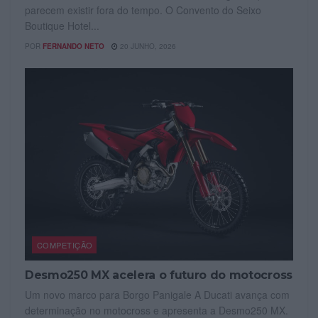
parecem existir fora do tempo. O Convento do Seixo
Boutique Hotel...
POR
FERNANDO NETO
20 JUNHO, 2026
COMPETIÇÃO
Desmo250 MX acelera o futuro do motocross
Um novo marco para Borgo Panigale A Ducati avança com
determinação no motocross e apresenta a Desmo250 MX.