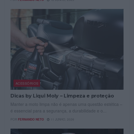
ACESSÓRIOS
Dicas by Liqui Moly – Limpeza e proteção
Manter a moto limpa não é apenas uma questão estética –
é essencial para a segurança, a durabilidade e o...
POR
FERNANDO NETO
11 JUNHO, 2026