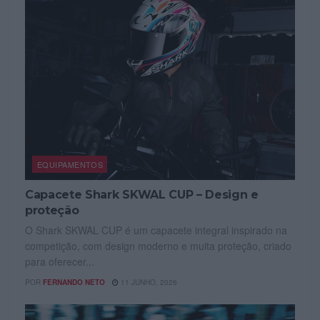
EQUIPAMENTOS
Capacete Shark SKWAL CUP – Design e
proteção
O Shark SKWAL CUP é um capacete integral inspirado na
competição, com design moderno e muita proteção, criado
para oferecer...
POR
FERNANDO NETO
11 JUNHO, 2026