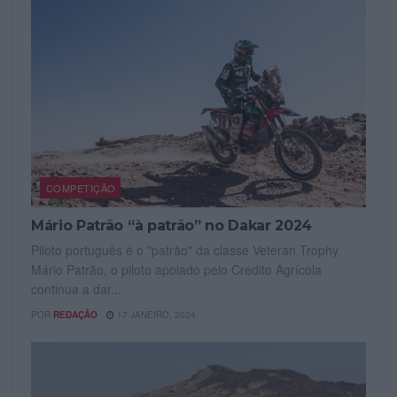
COMPETIÇÃO
Mário Patrão “à patrão” no Dakar 2024
Piloto português é o "patrão" da classe Veteran Trophy
Mário Patrão, o piloto apoiado pelo Credito Agrícola
continua a dar...
POR
REDAÇÃO
17 JANEIRO, 2024