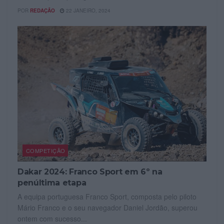
POR
REDAÇÃO
22 JANEIRO, 2024
COMPETIÇÃO
Dakar 2024: Franco Sport em 6º na
penúltima etapa
A equipa portuguesa Franco Sport, composta pelo piloto
Mário Franco e o seu navegador Daniel Jordão, superou
ontem com sucesso...