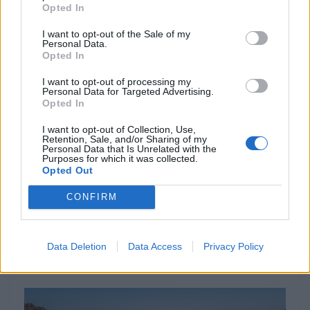
Opted In
I want to opt-out of the Sale of my
Personal Data.
Opted In
I want to opt-out of processing my
Personal Data for Targeted Advertising.
Opted In
I want to opt-out of Collection, Use,
Retention, Sale, and/or Sharing of my
Personal Data that Is Unrelated with the
Purposes for which it was collected.
COMPETIÇÃO
Opted Out
Capacete de Bruno Santos considerado o
CONFIRM
mais original do Dakar 2024
Capacete português é o mais bonito do mês Nesta edição
do Rali Dakar 2024, que está a decorrer desde dia...
Data Deletion
Data Access
Privacy Policy
POR
REDAÇÃO
18 JANEIRO, 2024