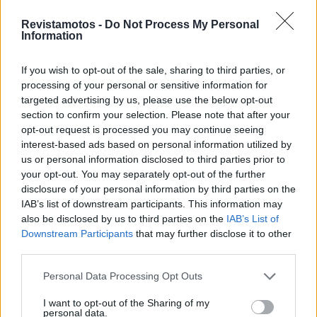
Revistamotos -
Do Not Process My Personal
Information
If you wish to opt-out of the sale, sharing to third parties, or
processing of your personal or sensitive information for
targeted advertising by us, please use the below opt-out
section to confirm your selection. Please note that after your
opt-out request is processed you may continue seeing
interest-based ads based on personal information utilized by
us or personal information disclosed to third parties prior to
your opt-out. You may separately opt-out of the further
disclosure of your personal information by third parties on the
COMPETIÇÃO
IAB’s list of downstream participants. This information may
Bruno Santos mantém pódio na sua estreia
also be disclosed by us to third parties on the
IAB’s List of
Downstream Participants
that may further disclose it to other
no Dakar
third parties.
O piloto português foi o 4.º classificado entre os 'rookies' na
10ª etapa Bruno Santos, piloto natural de Torres Vedras,...
Personal Data Processing Opt Outs
POR
REDAÇÃO
18 JANEIRO, 2024
I want to opt-out of the Sharing of my
personal data.