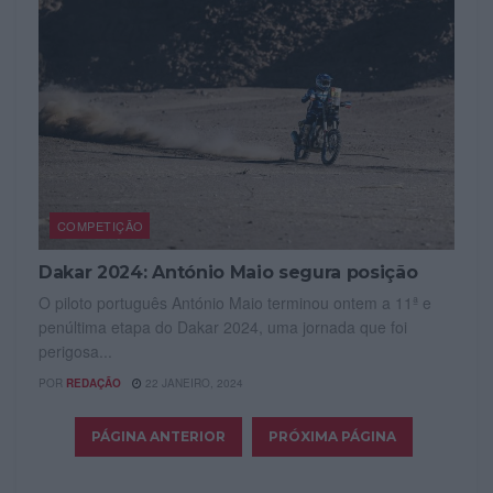
COMPETIÇÃO
Dakar 2024: António Maio segura posição
O piloto português António Maio terminou ontem a 11ª e
penúltima etapa do Dakar 2024, uma jornada que foi
perigosa...
POR
REDAÇÃO
22 JANEIRO, 2024