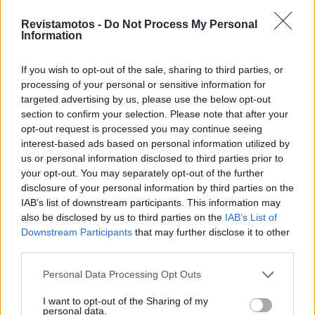
POR
REDAÇÃO
23 JANEIRO, 2024
Revistamotos -
Do Not Process My Personal
Information
If you wish to opt-out of the sale, sharing to third parties, or
processing of your personal or sensitive information for
targeted advertising by us, please use the below opt-out
section to confirm your selection. Please note that after your
opt-out request is processed you may continue seeing
interest-based ads based on personal information utilized by
us or personal information disclosed to third parties prior to
your opt-out. You may separately opt-out of the further
disclosure of your personal information by third parties on the
IAB’s list of downstream participants. This information may
COMPETIÇÃO
also be disclosed by us to third parties on the
IAB’s List of
Downstream Participants
that may further disclose it to other
Dakar 2024: Franco Sport 5º na etapa final
third parties.
A equipa portuguesa Franco Sport concluiu na passada
sexta-feira a sua participação no Dakar 2024 averbando o
Personal Data Processing Opt Outs
7º lugar entre...
I want to opt-out of the Sharing of my
POR
REDAÇÃO
22 JANEIRO, 2024
personal data.