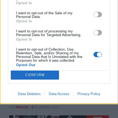
Opted In
I want to opt-out of the Sale of my
Personal Data.
Opted In
I want to opt-out of processing my
Personal Data for Targeted Advertising.
Opted In
I want to opt-out of Collection, Use,
Retention, Sale, and/or Sharing of my
Personal Data that Is Unrelated with the
Purposes for which it was collected.
Opted Out
COMPETIÇÃO
CONFIRM
Polaris RZR comemora vitória no Dakar 2024
A 46ª edição do Rally Dakar terminou na passada sexta-
feira, com a equipa Sébastien Loeb Racing aos comandos
Data Deletion
Data Access
Privacy Policy
do Polaris...
POR
REDAÇÃO
22 JANEIRO, 2024