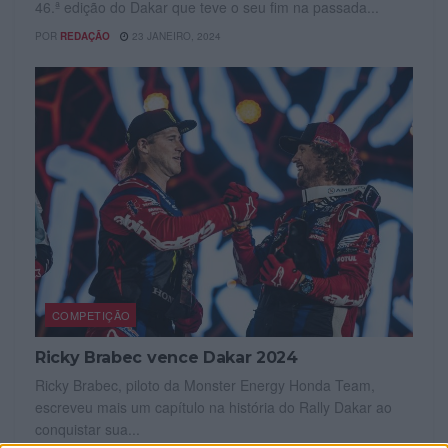
46.ª edição do Dakar que teve o seu fim na passada...
POR
REDAÇÃO
23 JANEIRO, 2024
COMPETIÇÃO
Ricky Brabec vence Dakar 2024
Ricky Brabec, piloto da Monster Energy Honda Team,
escreveu mais um capítulo na história do Rally Dakar ao
conquistar sua...