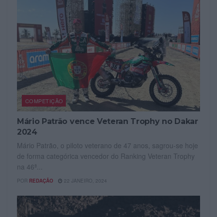
COMPETIÇÃO
Mário Patrão vence Veteran Trophy no Dakar
2024
Mário Patrão, o piloto veterano de 47 anos, sagrou-se hoje
de forma categórica vencedor do Ranking Veteran Trophy
na 46ª...
POR
REDAÇÃO
22 JANEIRO, 2024