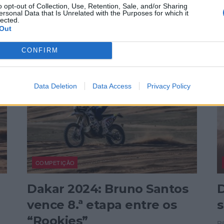
 a
maxitrail aos comandos de uma Harley Pan America
C
o opt-out of Collection, Use, Retention, Sale, and/or Sharing
ersonal Data that Is Unrelated with the Purposes for which it
1250 Joan Pedrero, piloto de...
Po
lected.
Out
POR
16 JANEIRO, 2024
P
REDAÇÃO
CONFIRM
Data Deletion
Data Access
Privacy Policy
COMPETIÇÃO
Dakar 2024: Bruno Santos
D
vence 8.ª etapa entre os
s
“Rookies”
Pi