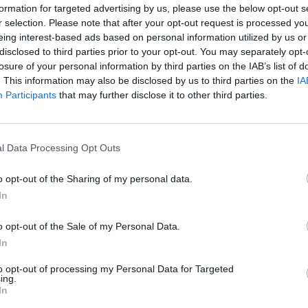
formation for targeted advertising by us, please use the below opt-out s
POR
17 JANEIRO, 2024
REDAÇÃO
r selection. Please note that after your opt-out request is processed y
eing interest-based ads based on personal information utilized by us or
disclosed to third parties prior to your opt-out. You may separately opt-
losure of your personal information by third parties on the IAB’s list of
. This information may also be disclosed by us to third parties on the
IA
Participants
that may further disclose it to other third parties.
l Data Processing Opt Outs
o opt-out of the Sharing of my personal data.
COMPETIÇÃO
In
Joan Pedrero completa a
o opt-out of the Sale of my Personal Data.
In
o
Africa Eco Race com
M
Harley-Davidson
to opt-out of processing my Personal Data for Targeted
ing.
In
Piloto espanhol conquista 1º lugar na categoria
Fi