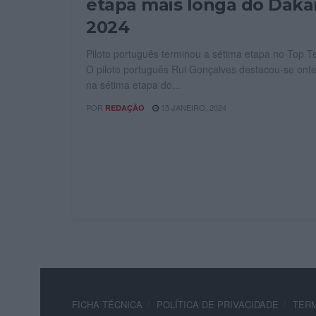
etapa mais longa do Daka
2024
Piloto português terminou a sétima etapa no Top T
O piloto português Rui Gonçalves destacou-se ont
na sétima etapa do...
POR
15 JANEIRO, 2024
REDAÇÃO
FICHA TÉCNICA
POLÍTICA DE PRIVACIDADE
TERM