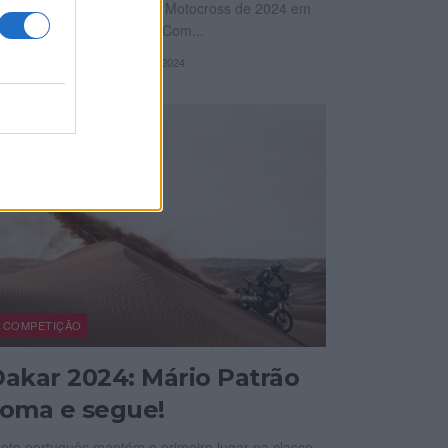
ampeonatos Nacionais de Motocross de 2024 em
rtugal já estão definidos. Com...
OR
16 JANEIRO, 2024
REDAÇÃO
COMPETIÇÃO
akar 2024: Mário Patrão
oma e segue!
loto português mantém o primeiro lugar na classe