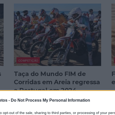
COMPETIÇÃO
s
Taça do Mundo FIM de
F
Corridas em Areia regressa
e
a Portugal em 2024
A 
co
A FIM (Federação Internacional de Motociclismo)
tos -
Do Not Process My Personal Information
on
divulgou que em 2024 voltaremos a ter a Taça do
Mundo de Corridas em...
P
to opt-out of the sale, sharing to third parties, or processing of your per