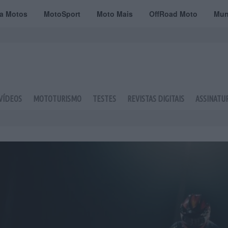
ta Motos
MotoSport
Moto Mais
OffRoad Moto
Mun
VÍDEOS
MOTOTURISMO
TESTES
REVISTAS DIGITAIS
ASSINATU