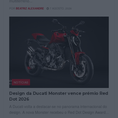
multiterreno...
POR
BEATRIZ ALEXANDRE
7 AGOSTO, 2026
NOTÍCIAS
Design da Ducati Monster vence prémio Red
Dot 2026
A Ducati volta a destacar-se no panorama internacional do
design. A nova Monster recebeu o Red Dot Design Award...