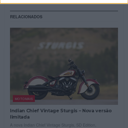
RELACIONADOS
MOTOMAIS
Indian Chief Vintage Sturgis – Nova versão
limitada
A nova Indian Chief Vintage Sturgis, SD Edition,