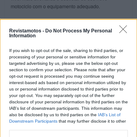
motociclo com o equipamento adequado.
TRAXMOTO chega
oficialmente a Portugal
Revistamotos -
Do Not Process My Personal
Information
Além disso, esta campanha assinala o início da
If you wish to opt-out of the sale, sharing to third parties, or
representação oficial da
TRAXMOTO
pela Motoxpert
processing of your personal or sensitive information for
em Portugal. Assim, a empresa reforça a sua
targeted advertising by us, please use the below opt-out
section to confirm your selection. Please note that after your
presença no mercado de equipamentos e
opt-out request is processed you may continue seeing
acessórios, ampliando a oferta disponível para os
interest-based ads based on personal information utilized by
motociclistas nacionais.
us or personal information disclosed to third parties prior to
your opt-out. You may separately opt-out of the further
Uma iniciativa pensada para
disclosure of your personal information by third parties on the
IAB’s list of downstream participants. This information may
quem quer andar mais
also be disclosed by us to third parties on the
IAB’s List of
Downstream Participants
that may further disclose it to other
Com esta ação, a Brixton pretende aproximar-se dos
third parties.
clientes e incentivar a utilização da moto durante os