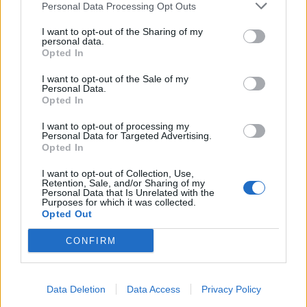
Personal Data Processing Opt Outs
meses de verão. Afinal, a época é ideal para viajar,
explorar e criar novas experiências sobre duas
I want to opt-out of the Sharing of my
personal data.
rodas. E, com equipamento incluído, a entrada no
Opted In
mundo Brixton torna-se ainda mais acessível.
I want to opt-out of the Sale of my
Personal Data.
Disponível na rede Brixton
Opted In
Portugal
I want to opt-out of processing my
Personal Data for Targeted Advertising.
Opted In
A campanha está disponível nos concessionários
I want to opt-out of Collection, Use,
aderentes da rede
Brixton Portugal
e é válida até ao
Retention, Sale, and/or Sharing of my
Personal Data that Is Unrelated with the
final do período promocional ou até ao limite do stock
Purposes for which it was collected.
existente. Para mais informações, os interessados
Opted Out
podem contactar o concessionário mais próximo ou
CONFIRM
consultar os canais oficiais da marca.
Tags:
Brixton Motorcycles
campanha de verão
Data Deletion
Data Access
Privacy Policy
destaque
TRAXMOTO