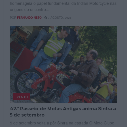
homenageia o papel fundamental da Indian Motorcycle nas
origens do encontro...
POR
FERNANDO NETO
7 AGOSTO, 2026
EVENTO
42.º Passeio de Motas Antigas anima Sintra a
5 de setembro
5 de setembro volta a pôr Sintra na estrada O Moto Clube