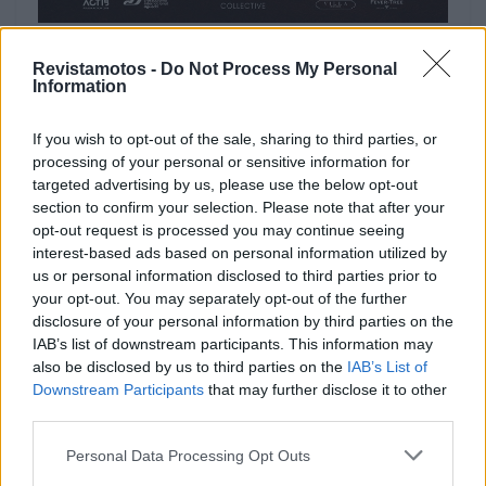
Três dias de ação intensa
Revistamotos -
Do Not Process My Personal
Information
A competição arranca na sexta-feira com a abertura
If you wish to opt-out of the sale, sharing to third parties, or
do recinto, os treinos de arranques e os primeiros
processing of your personal or sensitive information for
momentos de freestyle. No sábado, os treinos livres e
targeted advertising by us, please use the below opt-out
cronometrados dão ritmo ao dia, seguidos das
section to confirm your selection. Please note that after your
qualificações de MX2 e MXGP e das corridas das
opt-out request is processed you may continue seeing
classes europeias. Já no domingo, tudo culmina com
interest-based ads based on personal information utilized by
us or personal information disclosed to third parties prior to
as corridas principais de MX2 e MXGP, as
your opt-out. You may separately opt-out of the further
cerimónias de pódio e mais um espetáculo de
disclosure of your personal information by third parties on the
freestyle, sempre acompanhados pela energia do
IAB’s list of downstream participants. This information may
festival de música.
also be disclosed by us to third parties on the
IAB’s List of
Downstream Participants
that may further disclose it to other
O programa completo, com horários ao minuto, está
third parties.
disponível no site oficial do evento,
Personal Data Processing Opt Outs
https://mxgpportugal.com/programas/horario/
.