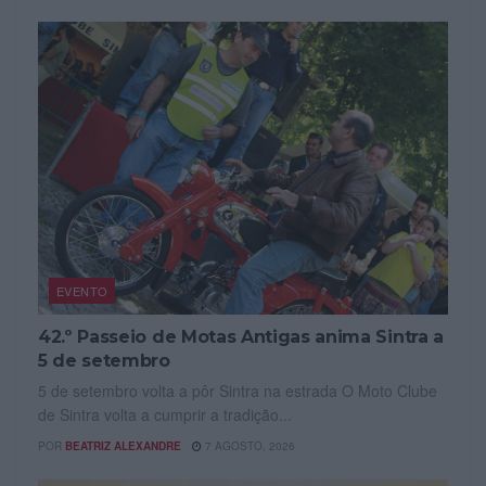
EVENTO
42.º Passeio de Motas Antigas anima Sintra a
5 de setembro
5 de setembro volta a pôr Sintra na estrada O Moto Clube
de Sintra volta a cumprir a tradição...
POR
BEATRIZ ALEXANDRE
7 AGOSTO, 2026