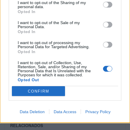
I want to opt-out of the Sharing of my
personal data.
Águeda volta ao centro do
Opted In
mundo
I want to opt-out of the Sale of my
Personal Data.
Opted In
Com história, tradição e uma das atmosferas mais
intensas do campeonato, Águeda prepara-se para
I want to opt-out of processing my
Personal Data for Targeted Advertising.
receber mais uma edição memorável. O MXGP
Opted In
Portugal 2026 promete colocar novamente o país no
I want to opt-out of Collection, Use,
centro das atenções, oferecendo um espetáculo
Retention, Sale, and/or Sharing of my
Personal Data that Is Unrelated with the
imperdível para todos os apaixonados por motocross.
Purposes for which it was collected.
Opted Out
Mais informações em
https://mxgpportugal.com
CONFIRM
Tags:
destaque
Motocross
motos
MXGP Portugal 2026
Revista Motos
Data Deletion
Data Access
Privacy Policy
RELACIONADOS