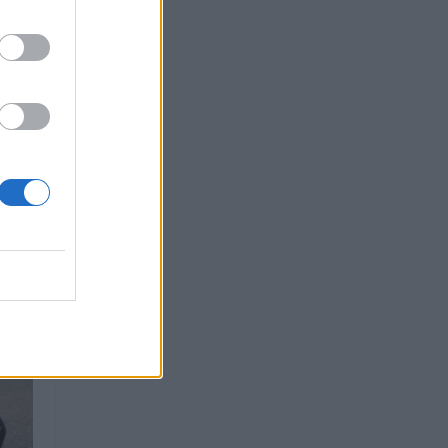
 que
do
RKS
l-