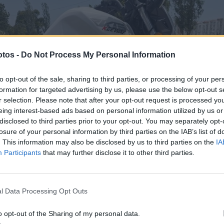
tos -
Do Not Process My Personal Information
to opt-out of the sale, sharing to third parties, or processing of your per
formation for targeted advertising by us, please use the below opt-out s
r selection. Please note that after your opt-out request is processed y
eing interest-based ads based on personal information utilized by us or
disclosed to third parties prior to your opt-out. You may separately opt-
losure of your personal information by third parties on the IAB’s list of
. This information may also be disclosed by us to third parties on the
IA
Participants
that may further disclose it to other third parties.
 o peso da consciência, a moto é unicamente um meio de
l Data Processing Opt Outs
conómico. Com uma 125 cc mesmo que se pretenda alguma aven
ntes. Esse facto até nos dá tempo para “apreciar” não só asneir
o opt-out of the Sharing of my personal data.