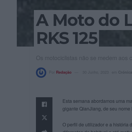
A Moto do L
RKS 125
Os motociclistas não se medem aos 
Por
Redação
30 Junho, 2023
em
Crónic
Esta semana abordamos uma marc
gigante QianJiang, de seu nome
O perfil de utilizador e a história