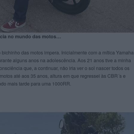
iência no mundo das motos…
bichinho das motos impera. Inicialmente com a mítica Yamah
ante alguns anos na adolescência. Aos 21 anos tive a minha
sciência que, a continuar, não iria ver o sol nascer todos os
motos até aos 35 anos, altura em que regressei às CBR´s e
ndo mais tarde para uma 1000RR.