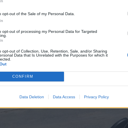
 de automobilistas. Tento respeitar velocidades e as regras de
In
 parado em filas.
o opt-out of the Sale of my Personal Data.
In
usqvarna FE 350
to opt-out of processing my Personal Data for Targeted
ing.
r? O que mais e menos gostas nela?
In
o opt-out of Collection, Use, Retention, Sale, and/or Sharing
tro anos, sendo inicialmente do meu irmão mais novo (18 anos)
ersonal Data that Is Unrelated with the Purposes for which it
lected.
 para as motos, pois as mazelas que ela apresenta, são marcas 
Out
u sem moto, e a precisar de um meio de transporte, a KEEWAY 
ecessidades que. Diga-se de passagem, faz todos os dias Seixa
CONFIRM
ar. Bastante económica e ágil, tem um bom compromisso na
nção.
Data Deletion
Data Access
Privacy Policy