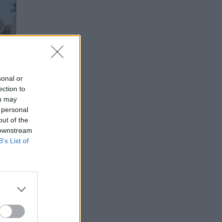
sonal or
ection to
ou may
 personal
out of the
 downstream
B’s List of
tura
as