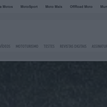
ta Motos
MotoSport
Moto Mais
OffRoad Moto
Mun
VÍDEOS
MOTOTURISMO
TESTES
REVISTAS DIGITAIS
ASSINATU