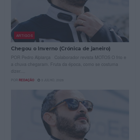
ARTIGOS
Chegou o Inverno (Crónica de janeiro)
POR Pedro Alpiarça Colaborador revista MOTOS O frio e
a chuva chegaram. Fruta da época, como se costuma
dizer....
POR
REDAÇÃO
3 JULHO, 2026