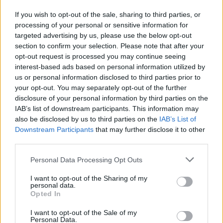
If you wish to opt-out of the sale, sharing to third parties, or
Prevês sucessora? Qual?
processing of your personal or sensitive information for
targeted advertising by us, please use the below opt-out
Eu quero acreditar que sim, que haja sucessora.
section to confirm your selection. Please note that after your
Espero que esta conjuntura financeira deixe de nos
opt-out request is processed you may continue seeing
perseguir e dê condições a todos para aproveitar a
interest-based ads based on personal information utilized by
vida da melhor forma.
us or personal information disclosed to third parties prior to
your opt-out. You may separately opt-out of the further
Qual delas? Adoro os próximos modelos de enduro
disclosure of your personal information by third parties on the
IAB’s list of downstream participants. This information may
2024, da Husqvarna e KTM. Vamos acreditar com
also be disclosed by us to third parties on the
IAB’s List of
sorrisos no rosto.
Downstream Participants
that may further disclose it to other
third parties.
Personal Data Processing Opt Outs
I want to opt-out of the Sharing of my
personal data.
Opted In
I want to opt-out of the Sale of my
Personal Data.