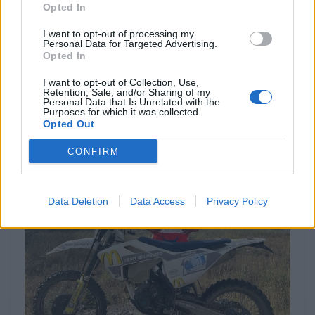
Opted In
Que conselhos dás a quem anda de moto? E a
I want to opt-out of processing my
quem não anda?
Personal Data for Targeted Advertising.
Opted In
Conselhos. A quem anda de moto, que respeite
I want to opt-out of Collection, Use,
sempre as suas montadas, e tenham cuidado, sendo
Retention, Sale, and/or Sharing of my
Personal Data that Is Unrelated with the
sempre defensivos. Não abdiquem dos
Purposes for which it was collected.
Opted Out
equipamentos de proteção, no off-road e na estrada.
CONFIRM
Data Deletion
Data Access
Privacy Policy