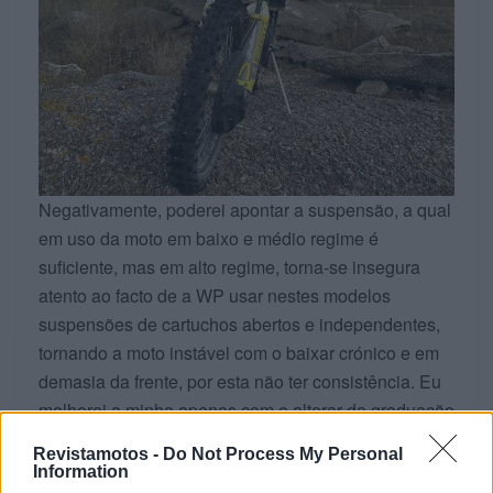
Negativamente, poderei apontar a suspensão, a qual
em uso da moto em baixo e médio regime é
suficiente, mas em alto regime, torna-se insegura
atento ao facto de a WP usar nestes modelos
suspensões de cartuchos abertos e independentes,
tornando a moto instável com o baixar crónico e em
demasia da frente, por esta não ter consistência. Eu
melhorei a minha apenas com o alterar da graduação
do óleo da mesma.
Revistamotos -
Do Not Process My Personal
Information
Veja também a
moto do leitor BMW 1200 GS