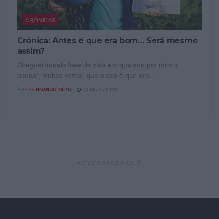
CRÓNICAS
Crónica: Antes é que era bom… Será mesmo
assim?
Cheguei àquela fase da vida em que dou por mim a
pensar, muitas vezes, que antes é que era...
POR
FERNANDO NETO
13 MAIO, 2026
ADVERTISEMENT