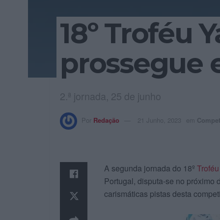
18º Troféu
prossegue 
2.ª jornada, 25 de junho
Por
Redação
21 Junho, 2023
em
Compet
A segunda jornada do 18º
Trofé
Portugal, disputa-se no próximo 
carismáticas pistas desta compe