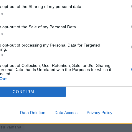
o opt-out of the Sharing of my personal data.
In
o opt-out of the Sale of my Personal Data.
In
to opt-out of processing my Personal Data for Targeted
 Rio Maior começam às 7h30m. As sessões de treinos iniciam-se
ing.
In
rida arranca pelas 13h50m. A entrada para assistir às corridas
é
o opt-out of Collection, Use, Retention, Sale, and/or Sharing
ersonal Data that Is Unrelated with the Purposes for which it
lected.
:
Out
CONFIRM
e setembro
o
Data Deletion
Data Access
Privacy Policy
féu Yamaha