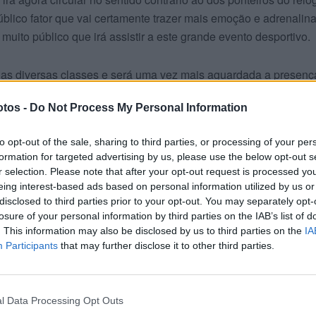
úblico fator que vai certamente trazer mais emoção e adrenalina
 muito público que irá assistir a este grande evento desportivo.
ra as diversas classes e será uma vez mais aguardada a presenç
elhança do que aconteceu na primeira etapa. Esta foi disputad
tos -
Do Not Process My Personal Information
 Rio Maior será, pois, mais um dia intenso de excelentes corri
torizado.
to opt-out of the sale, sharing to third parties, or processing of your per
formation for targeted advertising by us, please use the below opt-out s
 arranca em Pegões
r selection. Please note that after your opt-out request is processed y
eing interest-based ads based on personal information utilized by us or
disclosed to third parties prior to your opt-out. You may separately opt-
losure of your personal information by third parties on the IAB’s list of
. This information may also be disclosed by us to third parties on the
IA
Participants
that may further disclose it to other third parties.
l Data Processing Opt Outs