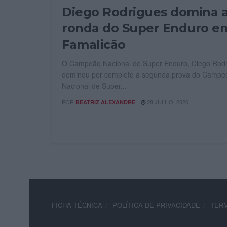
Diego Rodrigues domina a
ronda do Super Enduro e
Famalicão
O Campeão Nacional de Super Enduro, Diego Rodr
dominou por completo a segunda prova do Campe
Nacional de Super...
POR
28 JULHO, 2026
BEATRIZ ALEXANDRE
FICHA TÉCNICA
POLÍTICA DE PRIVACIDADE
TERM