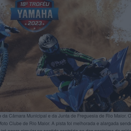
o da Câmara Municipal e da Junta de Freguesia de Rio Maior. 
Moto Clube de Rio Maior. A pista foi melhorada e alargada send
irá agora circular no sentido contrário ao dos ponteiros do relóg