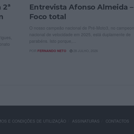
 2ª
Entrevista Afonso Almeida –
m
Foco total
O nosso campeão nacional de Pré-Moto3, no campeon
nacional de velocidade em 2025, está duplamente de
igues,
parabéns. Isto porque,...
onato
POR
28 JULHO, 2026
FERNANDO NETO
OS E CONDIÇÕES DE UTILIZAÇÃO
ASSINATURAS
CONTACTOS