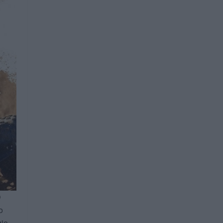
O
o
io.