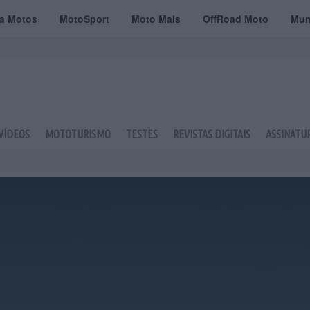
ta Motos
MotoSport
Moto Mais
OffRoad Moto
Mun
VÍDEOS
MOTOTURISMO
TESTES
REVISTAS DIGITAIS
ASSINATU