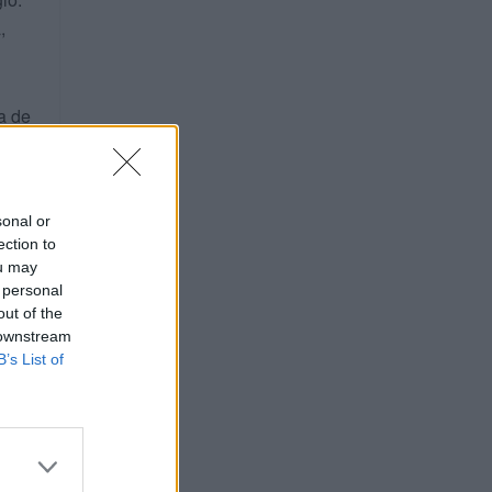
,
a de
a em
das e
sonal or
ection to
ou may
 personal
out of the
 downstream
B’s List of