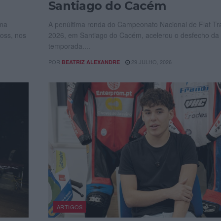
Santiago do Cacém
uma
A penúltima ronda do Campeonato Nacional de Flat Tr
oss, nos
2026, em Santiago do Cacém, acelerou o desfecho da
temporada....
POR
29 JULHO, 2026
BEATRIZ ALEXANDRE
ARTIGOS