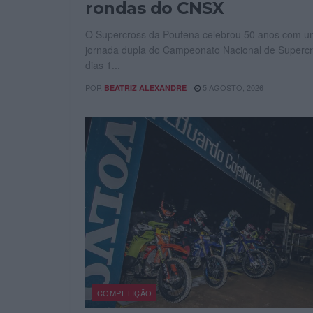
rondas do CNSX
O Supercross da Poutena celebrou 50 anos com 
jornada dupla do Campeonato Nacional de Supercr
dias 1...
POR
5 AGOSTO, 2026
BEATRIZ ALEXANDRE
COMPETIÇÃO