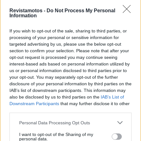
8 horas. As sessões de treinos iniciam-se pelas 9h30
Revistamotos -
Do Not Process My Personal
e a primeira de 9 corridas arranca às 14h40.
Information
If you wish to opt-out of the sale, sharing to third parties, or
processing of your personal or sensitive information for
targeted advertising by us, please use the below opt-out
section to confirm your selection. Please note that after your
opt-out request is processed you may continue seeing
interest-based ads based on personal information utilized by
us or personal information disclosed to third parties prior to
your opt-out. You may separately opt-out of the further
disclosure of your personal information by third parties on the
IAB’s list of downstream participants. This information may
Tags:
Troféu Yamaha
also be disclosed by us to third parties on the
IAB’s List of
Downstream Participants
that may further disclose it to other
third parties.
RELACIONADOS
Personal Data Processing Opt Outs
I want to opt-out of the Sharing of my
personal data.