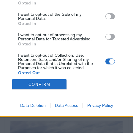
Opted In
I want to opt-out of the Sale of my
Personal Data.
Opted In
I want to opt-out of processing my
Personal Data for Targeted Advertising.
Opted In
I want to opt-out of Collection, Use,
Retention, Sale, and/or Sharing of my
EVENTO
Personal Data that Is Unrelated with the
Purposes for which it was collected.
Opted Out
Africa Twin junta mais de 100 aventureiros
no Norte de Portugal
CONFIRM
O Norte de Portugal voltou a receber a comunidade Africa
Twin para mais um encontro dedicado ao mototurismo.
Desta...
Data Deletion
Data Access
Privacy Policy
POR
BEATRIZ ALEXANDRE
6 AGOSTO, 2026