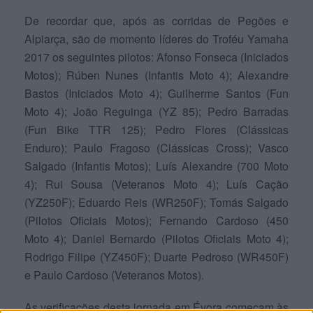
De recordar que, após as corridas de Pegões e
Alpiarça, são de momento líderes do Troféu Yamaha
2017 os seguintes pilotos: Afonso Fonseca (Iniciados
Motos); Rúben Nunes (Infantis Moto 4); Alexandre
Bastos (Iniciados Moto 4); Guilherme Santos (Fun
Moto 4); João Reguinga (YZ 85); Pedro Barradas
(Fun Bike TTR 125); Pedro Flores (Clássicas
Enduro); Paulo Fragoso (Clássicas Cross); Vasco
Salgado (Infantis Motos); Luís Alexandre (700 Moto
4); Rui Sousa (Veteranos Moto 4); Luís Cação
(YZ250F); Eduardo Reis (WR250F); Tomás Salgado
(Pilotos Oficiais Motos); Fernando Cardoso (450
Moto 4); Daniel Bernardo (Pilotos Oficiais Moto 4);
Rodrigo Filipe (YZ450F); Duarte Pedroso (WR450F)
e Paulo Cardoso (Veteranos Motos).
As verificações desta jornada em Évora começam às