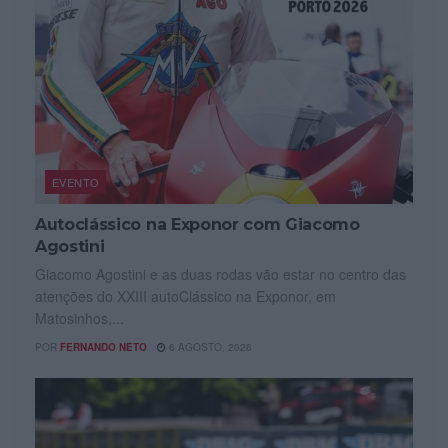
EVENTO
Autoclássico na Exponor com Giacomo
Agostini
Giacomo Agostini e as duas rodas vão estar no centro das
atenções do XXIII autoClássico na Exponor, em
Matosinhos,...
POR
FERNANDO NETO
6 AGOSTO, 2026