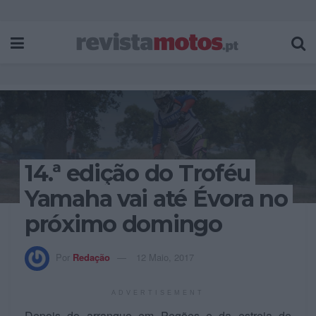
14.ª edição do Troféu
Yamaha vai até Évora no
próximo domingo
Por
Redação
12 Maio, 2017
ADVERTISEMENT
Depois do arranque em Pegões e da estreia de