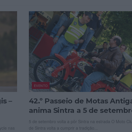
EVENTO
is –
42.º Passeio de Motas Antig
anima Sintra a 5 de setembr
5 de setembro volta a pôr Sintra na estrada O Moto Cl
ycle nas
de Sintra volta a cumprir a tradição...