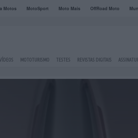
ta Motos
MotoSport
Moto Mais
OffRoad Moto
Mun
VÍDEOS
MOTOTURISMO
TESTES
REVISTAS DIGITAIS
ASSINATU