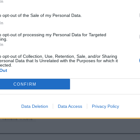
In
sistema de som adaptativo, que ajusta o tom do motor elétrico 
o opt-out of the Sale of my Personal Data.
ma experiência sensorial mais envolvente — algo que muitos
In
 alcançar.
to opt-out of processing my Personal Data for Targeted
ing.
is atrações da Yamaha no Japan Mobility Show, mas não estará
In
 o Motoroid, um conceito de duas rodas que se dobra e torce c
o opt-out of Collection, Use, Retention, Sale, and/or Sharing
ientífica, e o Proto BEV, uma moto desportiva elétrica que antec
ersonal Data that Is Unrelated with the Purposes for which it
lected.
 elétrica da Yamaha.
Out
ra mais uma vez a sua capacidade de inovar e desafiar
CONFIRM
ormas de mobilidade sem abdicar do seu ADN de desempenho
Data Deletion
Data Access
Privacy Policy
Yamaha Tricera