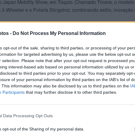
s no Japan Mobility Show, em Tóquio. Chamado Tricera, o modelo
3-Wheeler e o Polaris Slingshot, combinando estilo, inovação 
ira vez há três anos como um conceito futurista. Desde então, o
tos -
Do Not Process My Personal Information
mais próximo de um veículo funcional e pronto para circular nas
to opt-out of the sale, sharing to third parties, or processing of your per
 não confirmou se o modelo será produzido em série.
formation for targeted advertising by us, please use the below opt-out s
r selection. Please note that after your opt-out request is processed y
 a identidade das motos Yamaha, com faróis circulares, luzes
eing interest-based ads based on personal information utilized by us or
as coberturas aerodinâmicas sobre as rodas dianteiras. O nari
disclosed to third parties prior to your opt-out. You may separately opt-
losure of your personal information by third parties on the IAB’s list of
m comparação com o conceito inicial, o novo modelo inclui
. This information may also be disclosed by us to third parties on the
IA
trovisores compactos e um habitáculo totalmente redesenhado,
Participants
that may further disclose it to other third parties.
e e paddle shifters dourados.
 elétrico, embora a Yamaha ainda não tenha divulgado a potênc
l Data Processing Opt Outs
rande novidade está no sistema de direção das três rodas,
m nível totalmente novo de ligação entre o condutor e o veículo
o opt-out of the Sharing of my personal data.