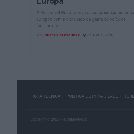
Europa
A Polaris Off Road reforça a sua presença no mer
europeu com a expansão da gama de veículos
multiterreno...
POR
7 AGOSTO, 2026
BEATRIZ ALEXANDRE
FICHA TÉCNICA
POLÍTICA DE PRIVACIDADE
TERM
Copyright © 2023 - revistamotos.pt