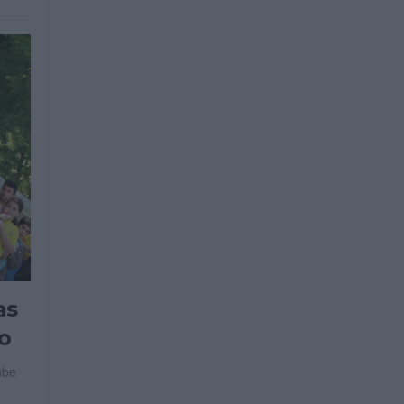
as
o
ube