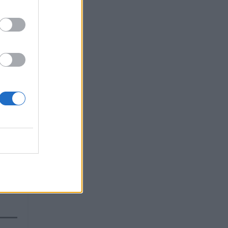
em
omo
ipa o
 e