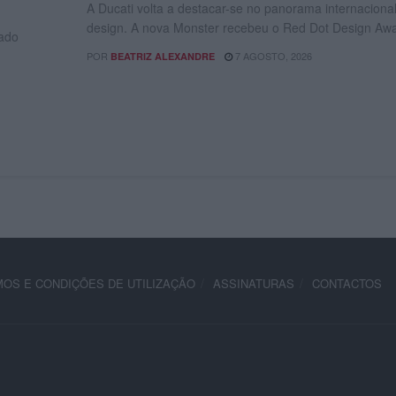
A Ducati volta a destacar-se no panorama internaciona
design. A nova Monster recebeu o Red Dot Design Awa
cado
POR
7 AGOSTO, 2026
BEATRIZ ALEXANDRE
OS E CONDIÇÕES DE UTILIZAÇÃO
ASSINATURAS
CONTACTOS