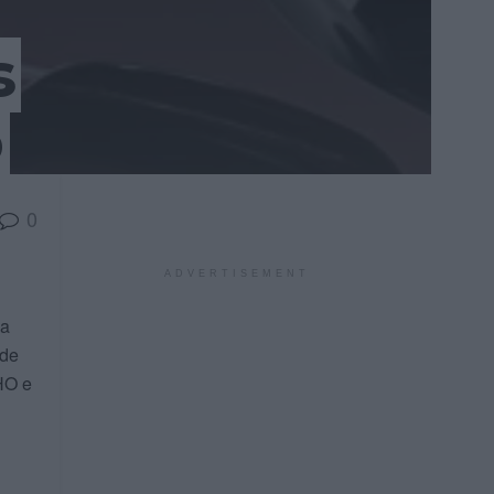
s
o
0
ADVERTISEMENT
ça
 de
HO e