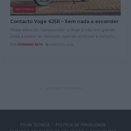
MOTOMAIS
Contacto Voge 625R – Sem nada a esconder
Nesta altura do “campeonato” a Voge já não tem grande
coisa a provar ao mercado, apenas continuar a cumprir...
POR
FERNANDO NETO
6 AGOSTO, 2026
ADVERTISEMENT
FICHA TÉCNICA
POLÍTICA DE PRIVACIDADE