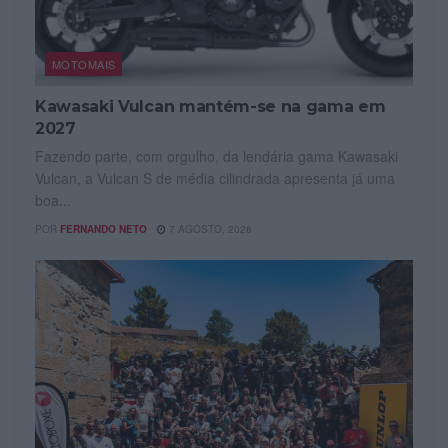
MOTOMAIS
Kawasaki Vulcan mantém-se na gama em
2027
Fazendo parte, com orgulho, da lendária gama Kawasaki
Vulcan, a Vulcan S de média cilindrada apresenta já uma
boa...
POR
FERNANDO NETO
7 AGOSTO, 2026