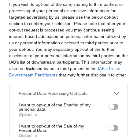
If you wish to opt-out of the sale, sharing to third parties, or
processing of your personal or sensitive information for
targeted advertising by us, please use the below opt-out
section to confirm your selection. Please note that after your
opt-out request is processed you may continue seeing
interest-based ads based on personal information utilized by
Honda Garage Dreams Contest
us or personal information disclosed to third parties prior to
your opt-out. You may separately opt-out of the further
CB750 Hornet: pronta para a criatividade
disclosure of your personal information by third parties on the
A CB750 Hornet é sinónimo de revolução e espírito
IAB’s list of downstream participants. This information may
streetfighter. Desde o seu lançamento em 1998, a
also be disclosed by us to third parties on the
IAB’s List of
Hornet tem marcado tendências no segmento,
Downstream Participants
that may further disclose it to other
third parties.
evoluindo até se tornar numa moto desportiva,
urbana e irreverente, perfeita para quem procura
Personal Data Processing Opt Outs
liberdade, independência e fortes emoções sobre
I want to opt-out of the Sharing of my
duas rodas. O seu design atual, com duplo farol LED
personal data.
e caráter ousado, torna-a na base ideal para
Opted In
impulsionar a criatividade das equipas participantes.
I want to opt-out of the Sale of my
Os concessionários oficiais Honda em Espanha e
Personal Data.
Opted In