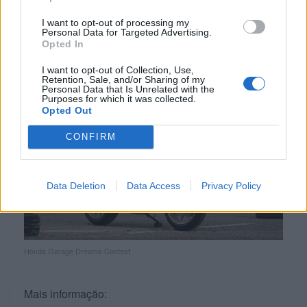
Portugal responderam com grande entusiasmo a
esta iniciativa. Prova disso são os 49
I want to opt-out of processing my
Personal Data for Targeted Advertising.
concessionários que participaram em ambas as
Opted In
categorias.
I want to opt-out of Collection, Use,
Retention, Sale, and/or Sharing of my
Personal Data that Is Unrelated with the
Purposes for which it was collected.
Opted Out
CONFIRM
Data Deletion
Data Access
Privacy Policy
Honda Garage Dreams Contest
Mais informação: