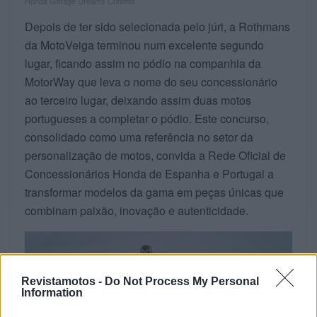
Honda Garage Dreams Contest
Depois de ter sido selecionada pelo júri, a Rothmans
da MotoVeiga terminou num excelente segundo
lugar, ficando assim no pódio na companhia da
MotorWay que leva o nome do seu concessionário
ao terceiro lugar, deixando assim duas motos
portugueses a completar o pódio. Este concurso,
consolidado como uma referência no setor da
personalização de motos, convida a Rede Oficial de
Concessionários Honda de Espanha e Portugal a
transformar modelos da gama em peças únicas que
combinam paixão, inovação e autenticidade.
Revistamotos -
Do Not Process My Personal
Information