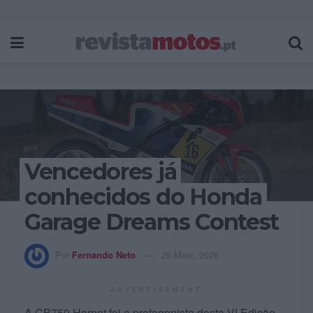
Vencedores já
conhecidos do Honda
Garage Dreams Contest
Por
Fernando Neto
25 Maio, 2026
ADVERTISEMENT
A CB750 Hornet foi a protagonista desta VI Edição